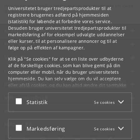
Hvis du har spørgsmål til kurset, skal du henvende dig til din lokale
Universitetet bruger tredjepartsprodukter til at
studieadministration.
registrere brugernes adfærd på hjemmesiden
(statistik) for løbende at forbedre vores service.
Desuden bruger universitetet tredjepartsprodukter til
KØBENHAVNS UNIVERSITET
markedsføring af for eksempel udvalgte uddannelser
eller kurser, til at personalisere annoncer og til at
KONTAKT
følge op på effekten af kampagner.
SERVICES
Klik på "Se cookies" for at se en liste over udbyderne
af de forskellige cookies, som kan blive gemt på din
FOR STUDERENDE OG ANSATTE
computer eller mobil, når du bruger universitetets
hjemmeside. Du kan selv vælge om du vil acceptere
JOB OG KARRIERE
eller afslå cookies, og du kan altid ændre dit samtykke
under
Cookie- og privatlivspolitik
som du finder i
NØDSITUATIONER
bunden af hver side.
Acceptér eller afslå
Statistik
Se cookies
Googles privatlivspolitik
WEB
MØD KU PÅ
Acceptér eller afslå
Markedsføring
Se cookies