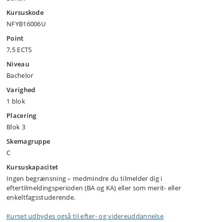
Kursuskode
NFYB16006U
Point
7,5 ECTS
Niveau
Bachelor
Varighed
1 blok
Placering
Blok 3
Skemagruppe
C
Kursuskapacitet
Ingen begrænsning – medmindre du tilmelder dig i
eftertilmeldingsperioden (BA og KA) eller som merit- eller
enkeltfagsstuderende.
Kurset udbydes også til efter- og videreuddannelse