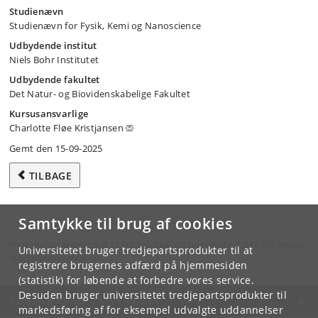
Studienævn
Studienævn for Fysik, Kemi og Nanoscience
Udbydende institut
Niels Bohr Institutet
Udbydende fakultet
Det Natur- og Biovidenskabelige Fakultet
Kursusansvarlige
Charlotte Fløe Kristjansen
Gemt den 15-09-2025
TILBAGE
Samtykke til brug af cookies
Hvis du har spørgsmål til kurset, skal du henvende dig til din lokale
Universitetet bruger tredjepartsprodukter til at
studieadministration.
registrere brugernes adfærd på hjemmesiden
(statistik) for løbende at forbedre vores service.
Desuden bruger universitetet tredjepartsprodukter til
KØBENHAVNS UNIVERSITET
markedsføring af for eksempel udvalgte uddannelser