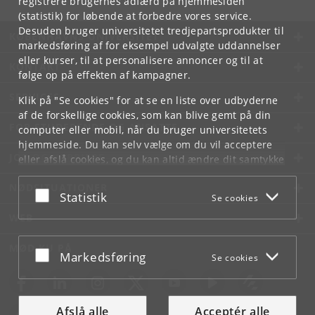
registrere brugernes adfærd på hjemmesiden
(statistik) for løbende at forbedre vores service.
Desuden bruger universitetet tredjepartsprodukter til
KØBENHAVNS UNIVERSITET
markedsføring af for eksempel udvalgte uddannelser
eller kurser, til at personalisere annoncer og til at
KONTAKT
følge op på effekten af kampagner.
SERVICES
Klik på "Se cookies" for at se en liste over udbyderne
af de forskellige cookies, som kan blive gemt på din
FOR STUDERENDE OG ANSATTE
computer eller mobil, når du bruger universitetets
hjemmeside. Du kan selv vælge om du vil acceptere
JOB OG KARRIERE
eller afslå cookies, og du kan altid ændre dit samtykke
under
Cookie- og privatlivspolitik
som du finder i
NØDSITUATIONER
bunden af hver side.
Acceptér eller afslå
Statistik
Se cookies
Googles privatlivspolitik
WEB
MØD KU PÅ
Acceptér eller afslå
Markedsføring
Se cookies
Afslå alle
Acceptér alle