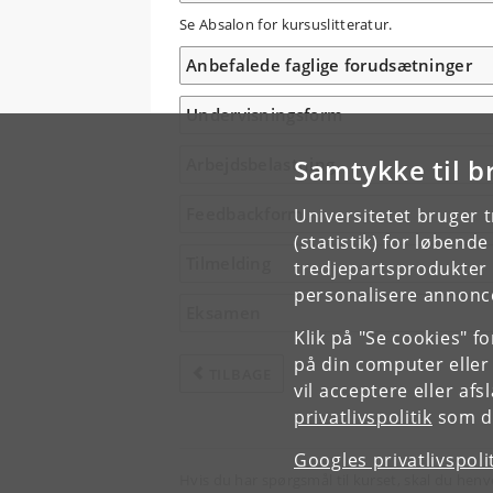
Se Absalon for kursuslitteratur.
Anbefalede faglige forudsætninger
Undervisningsform
Samtykke til b
Arbejdsbelastning
Feedbackform
Universitetet bruger 
(statistik) for løbend
Tilmelding
tredjepartsprodukter t
personalisere annonce
Eksamen
Klik på "Se cookies" f
på din computer eller
TILBAGE
vil acceptere eller af
privatlivspolitik
som du
Googles privatlivspoli
Hvis du har spørgsmål til kurset, skal du henv