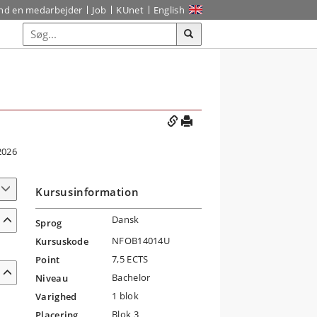
ind en medarbejder
Job
KUnet
English
2026
Kursusinformation
Dansk
Sprog
NFOB14014U
Kursuskode
7,5 ECTS
Point
Bachelor
Niveau
1 blok
Varighed
Blok 3
Placering