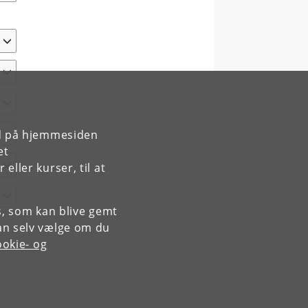
rd på hjemmesiden
et
ller kurser, til at
es, som kan blive gemt
an selv vælge om du
okie- og