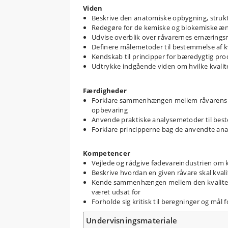
Viden
Beskrive den anatomiske opbygning, strukt
Redegøre for de kemiske og biokemiske ænd
Udvise overblik over råvarernes ernæring
Definere målemetoder til bestemmelse af kv
Kendskab til principper for bæredygtig pr
Udtrykke indgående viden om hvilke kvalitets
Færdigheder
Forklare sammenhængen mellem råvarens kv
opbevaring
Anvende praktiske analysemetoder til best
Forklare principperne bag de anvendte ana
Kompetencer
Vejlede og rådgive fødevareindustrien om k
Beskrive hvordan en given råvare skal kval
Kende sammenhængen mellem den kvalitet, 
været udsat for
Forholde sig kritisk til beregninger og mål
Undervisningsmateriale