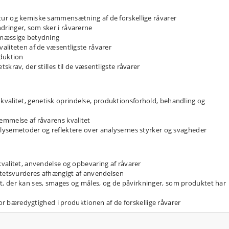
ur og kemiske sammensætning af de forskellige råvarer
ringer, som sker i råvarerne
smæssige betydning
aliteten af de væsentligste råvarer
oduktion
krav, der stilles til de væsentligste råvarer
alitet, genetisk oprindelse, produktionsforhold, behandling og
emmelse af råvarens kvalitet
lysemetoder og reflektere over analysernes styrker og svagheder
valitet, anvendelse og opbevaring af råvarer
itetsvurderes afhængigt af anvendelsen
der kan ses, smages og måles, og de påvirkninger, som produktet har
 for bæredygtighed i produktionen af de forskellige råvarer