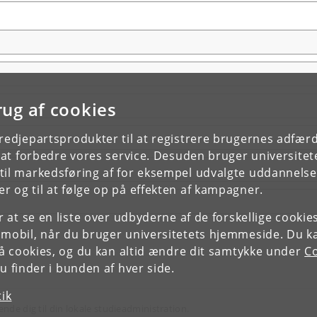
rug af cookies
tredjepartsprodukter til at registrere brugernes adfæ
e at forbedre vores service. Desuden bruger universitet
il markedsføring af for eksempel udvalgte uddannelser e
r og til at følge op på effekten af kampagner.
or at se en liste over udbyderne af de forskellige cooki
 mobil, når du bruger universitetets hjemmeside. Du k
slå cookies, og du kan altid ændre dit samtykke under
Co
 finder i bunden af hver side.
tik
ende dig til din lokale studieadministration.