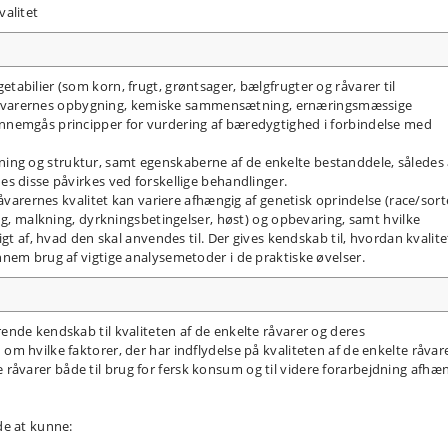
valitet
abilier (som korn, frugt, grøntsager, bælgfrugter og råvarer til
 i råvarernes opbygning, kemiske sammensætning, ernæringsmæssige
nnemgås principper for vurdering af bæredygtighed i forbindelse med
g og struktur, samt egenskaberne af de enkelte bestanddele, således 
s disse påvirkes ved forskellige behandlinger.
råvarernes kvalitet kan variere afhængig af genetisk oprindelse (race/sort
ng, malkning, dyrkningsbetingelser, høst) og opbevaring, samt hvilke
igt af, hvad den skal anvendes til. Der gives kendskab til, hvordan kvalit
nnem brug af vigtige analysemetoder i de praktiske øvelser.
nde kendskab til kvaliteten af de enkelte råvarer og deres
m hvilke faktorer, der har indflydelse på kvaliteten af de enkelte råvare
lte råvarer både til brug for fersk konsum og til videre forarbejdning afhæ
de at kunne: