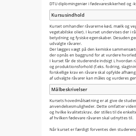
DTU diplomingeniør i fødevaresikkerhed og -k
Kursusindhold
Kurset omhandler råvarerne kød, mælk og veget
vegetabilske olier). I kurset undervises der
betydning og fysiske egenskaber. Desuden ge
udvalgte råvarer.
Der lægges vægt på den kemiske sammensætnin
der opnås en baggrund for at vurdere hvorlede
I kurset får de studerende indsigt i, hvordan 
og produktionsforhold (f.eks. fodring, slagtni
forskellige krav en råvare skal opfylde afhæng
af udvalgte råvarer kan måles og vurderes ge
Målbeskrivelser
Kursets hovedmålsætning er at give de studere
anvendelsesmuligheder. Dette omfatter viden o
og hvilke kvalitetskrav, der stilles til de enke
af hvilken fødevare råvaren skal udnyttes til.
Når kurset er færdigt forventes den studeren