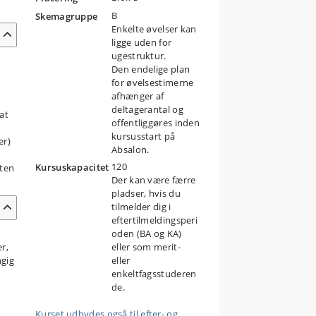
B
Skemagruppe
Enkelte øvelser kan
ligge uden for
ugestruktur.
Den endelige plan
for øvelsestimerne
afhænger af
deltagerantal og
at
offentliggøres inden
kursusstart på
er)
Absalon.
120
Kursuskapacitet
eten
Der kan være færre
pladser, hvis du
tilmelder dig i
eftertilmeldingsperi
oden (BA og KA)
r,
eller som merit-
ngig
eller
enkeltfagsstuderen
de.
Kurset udbydes også til efter- og