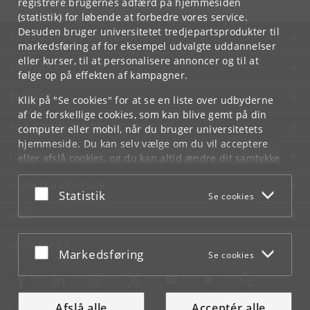
registrere brugernes adfærd på hjemmesiden
(statistik) for løbende at forbedre vores service.
Desuden bruger universitetet tredjepartsprodukter til
KØBENHAVNS UNIVERSITET
markedsføring af for eksempel udvalgte uddannelser
eller kurser, til at personalisere annoncer og til at
KONTAKT
følge op på effekten af kampagner.
SERVICES
Klik på "Se cookies" for at se en liste over udbyderne
af de forskellige cookies, som kan blive gemt på din
FOR STUDERENDE OG ANSATTE
computer eller mobil, når du bruger universitetets
hjemmeside. Du kan selv vælge om du vil acceptere
JOB OG KARRIERE
eller afslå cookies, og du kan altid ændre dit samtykke
under
Cookie- og privatlivspolitik
som du finder i
NØDSITUATIONER
bunden af hver side.
Acceptér eller afslå
Statistik
Se cookies
Googles privatlivspolitik
WEB
MØD KU PÅ
Acceptér eller afslå
Markedsføring
Se cookies
Afslå alle
Acceptér alle