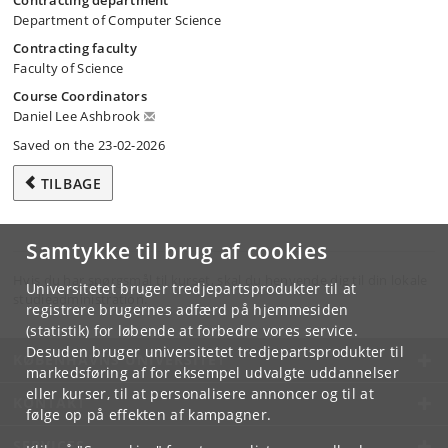
Contracting department
Department of Computer Science
Contracting faculty
Faculty of Science
Course Coordinators
Daniel Lee Ashbrook
Saved on the 23-02-2026
TILBAGE
Samtykke til brug af cookies
Hvis du har spørgsmål til kurset, skal du henvende dig til din lokale
Universitetet bruger tredjepartsprodukter til at
studieadministration.
registrere brugernes adfærd på hjemmesiden
(statistik) for løbende at forbedre vores service.
Desuden bruger universitetet tredjepartsprodukter til
KØBENHAVNS UNIVERSITET
markedsføring af for eksempel udvalgte uddannelser
eller kurser, til at personalisere annoncer og til at
KONTAKT
følge op på effekten af kampagner.
SERVICES