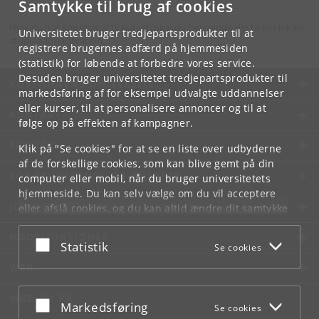
Samtykke til brug af cookies
Hvis du har spørgsmål til kurset, skal du henvende dig til din lokale
Universitetet bruger tredjepartsprodukter til at
studieadministration.
registrere brugernes adfærd på hjemmesiden
(statistik) for løbende at forbedre vores service.
Desuden bruger universitetet tredjepartsprodukter til
KØBENHAVNS UNIVERSITET
markedsføring af for eksempel udvalgte uddannelser
eller kurser, til at personalisere annoncer og til at
KONTAKT
følge op på effekten af kampagner.
SERVICES
Klik på "Se cookies" for at se en liste over udbyderne
af de forskellige cookies, som kan blive gemt på din
FOR STUDERENDE OG ANSATTE
computer eller mobil, når du bruger universitetets
hjemmeside. Du kan selv vælge om du vil acceptere
JOB OG KARRIERE
eller afslå cookies, og du kan altid ændre dit samtykke
under
Cookie- og privatlivspolitik
som du finder i
NØDSITUATIONER
bunden af hver side.
Acceptér eller afslå
Statistik
Se cookies
Googles privatlivspolitik
WEB
MØD KU PÅ
Acceptér eller afslå
Markedsføring
Se cookies