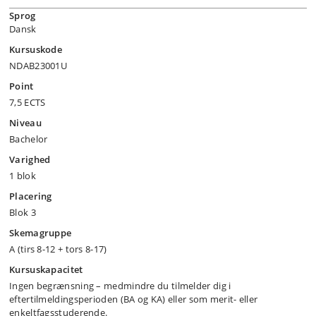
Sprog
Dansk
Kursuskode
NDAB23001U
Point
7,5 ECTS
Niveau
Bachelor
Varighed
1 blok
Placering
Blok 3
Skemagruppe
A (tirs 8-12 + tors 8-17)
Kursuskapacitet
Ingen begrænsning – medmindre du tilmelder dig i
eftertilmeldingsperioden (BA og KA) eller som merit- eller
enkeltfagsstuderende.