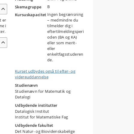
B
Skemagruppe
Ingen begrænsning
Kursuskapacitet
t er
– medmindre du
ne i
tilmelder dig i
er.
eftertilmeldingsperi
oden (BA og KA)
eller som merit-
eller
enkeltfagsstuderen
de.
Kurset udbydes også til efter- og
videreuddannelse
Studienævn
Studienævn for Matematik og
Datalogi
Udbydende institutter
Datalogisk Institut
Institut for Matematiske Fag
Udbydende fakultet
Det Natur- og Biovidenskabelige