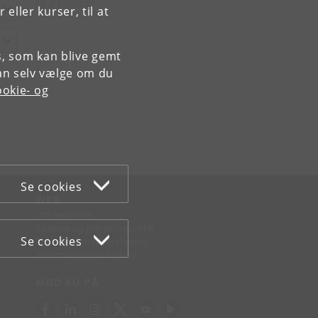
og algoritmer
ller kurser, til at
es, som kan blive gemt
an selv vælge om du
okie- og
Se cookies
WEB
Om websitet
Cookies og privatlivspolitik
Se cookies
Tilgængelighedserklæring
Informationssikkerhed
MØD KU PÅ