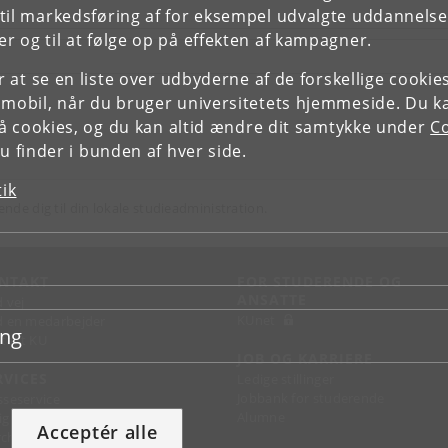
il markedsføring af for eksempel udvalgte uddannelser e
r og til at følge op på effekten af kampagner.
or at se en liste over udbyderne af de forskellige cooki
 mobil, når du bruger universitetets hjemmeside. Du k
slå cookies, og du kan altid ændre dit samtykke under
Co
 finder i bunden af hver side.
tik
ende dig til din lokale studieadministration.
NTAKT
FOR STUDERENDE OG
ANSATTE
d vej
KUnet
d en medarbejder
ing
takt KU
JOB OG KARRIERE
RVICES
Ledige stillinger
Jobbank for studerende
sseservice
Alumne
ignguide
Acceptér alle
chandise