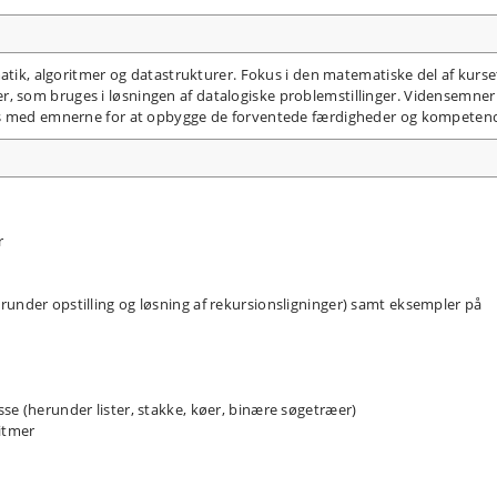
atik, algoritmer og datastrukturer. Fokus i den matematiske del af kurse
 som bruges i løsningen af datalogiske problemstillinger. Vidensemner
es med emnerne for at opbygge de forventede færdigheder og kompetenc
r
runder opstilling og løsning af rekursionsligninger) samt eksempler på
se (herunder lister, stakke, køer, binære søgetræer)
ritmer