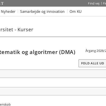
Find vej
F
Nyheder
Samarbejde og innovation
Om KU
sitet - Kurser
ematik og algoritmer (DMA)
Årgang 2026/
FOLD ALLE UD
denskab