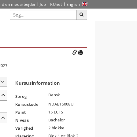
ind en medarbejder
Job
KUnet
English
2027
Kursusinformation
Dansk
Sprog
NDAB15008U
Kursuskode
15 ECTS
Point
Bachelor
Niveau
2 blokke
Varighed
Blok 1 og Blok 2
Placering