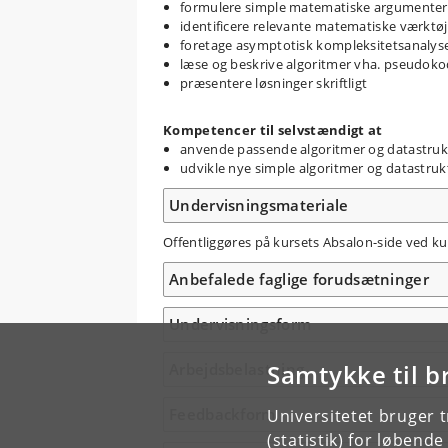
formulere simple matematiske argumenter 
identificere relevante matematiske værktøje
foretage asymptotisk kompleksitetsanalyse
læse og beskrive algoritmer vha. pseudok
præsentere løsninger skriftligt
Kompetencer til selvstændigt at
anvende passende algoritmer og datastrukt
udvikle nye simple algoritmer og datastruk
Undervisningsmateriale
Offentliggøres på kursets Absalon-side ved ku
Anbefalede faglige forudsætninger
Undervisningsform
Samtykke til b
Arbejdsbelastning
Feedbackform
Universitetet bruger 
(statistik) for løbend