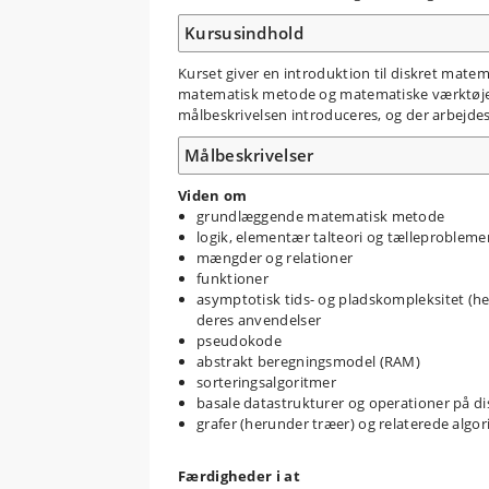
Kursusindhold
Kurset giver en introduktion til diskret matem
matematisk metode og matematiske værktøjer,
målbeskrivelsen introduceres, og der arbejd
Målbeskrivelser
Viden om
grundlæggende matematisk metode
logik, elementær talteori og tælleprobleme
mængder og relationer
funktioner
asymptotisk tids- og pladskompleksitet (he
deres anvendelser
pseudokode
abstrakt beregningsmodel (RAM)
sorteringsalgoritmer
basale datastrukturer og operationer på dis
grafer (herunder træer) og relaterede algo
Færdigheder i at