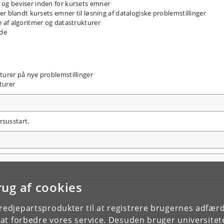
og beviser inden for kursets emner
r blandt kursets emner til løsning af datalogiske problemstillinger
 af algoritmer og datastrukturer
ode
urer på nye problemstillinger
turer
rsusstart.
rug af cookies
tredjepartsprodukter til at registrere brugernes adfæ
e at forbedre vores service. Desuden bruger universitet