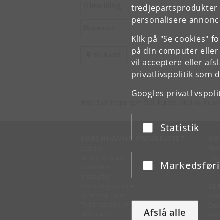
Tilmelding
tredjepartsprodukter t
personalisere annonce
Eksamen
Klik på "Se cookies" f
på din computer eller
TILBAGE
vil acceptere eller af
privatlivspolitik
som du
Googles privatlivspoli
Hvis du har spørgsmål til kurset, skal du henv
Statistik
Acceptér eller afslå
KØBENHAVNS UNIVERSITET
KO
Ledelse
Fin
Administration
Fin
Markedsfør
Acceptér eller afslå
Fakulteter
Kon
Institutter
Forskningscentre
SE
Dyrehospitaler
Pre
Tandlægeskolen
Des
Afslå alle
Biblioteker
Mer