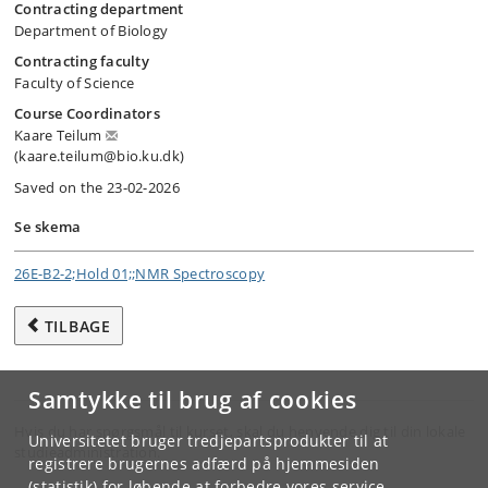
Contracting department
Department of Biology
Contracting faculty
Faculty of Science
Course Coordinators
Kaare Teilum
(kaare.teilum@bio.ku.dk)
Saved on the 23-02-2026
Se skema
26E-B2-2;Hold 01;;NMR Spectroscopy
TILBAGE
Samtykke til brug af cookies
Hvis du har spørgsmål til kurset, skal du henvende dig til din lokale
Universitetet bruger tredjepartsprodukter til at
studieadministration.
registrere brugernes adfærd på hjemmesiden
(statistik) for løbende at forbedre vores service.