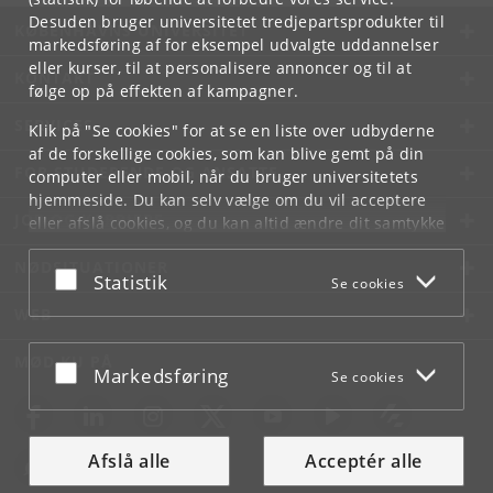
Desuden bruger universitetet tredjepartsprodukter til
KØBENHAVNS UNIVERSITET
markedsføring af for eksempel udvalgte uddannelser
eller kurser, til at personalisere annoncer og til at
KONTAKT
følge op på effekten af kampagner.
SERVICES
Klik på "Se cookies" for at se en liste over udbyderne
af de forskellige cookies, som kan blive gemt på din
FOR STUDERENDE OG ANSATTE
computer eller mobil, når du bruger universitetets
hjemmeside. Du kan selv vælge om du vil acceptere
JOB OG KARRIERE
eller afslå cookies, og du kan altid ændre dit samtykke
under
Cookie- og privatlivspolitik
som du finder i
NØDSITUATIONER
bunden af hver side.
Acceptér eller afslå
Statistik
Se cookies
Googles privatlivspolitik
WEB
MØD KU PÅ
Acceptér eller afslå
Markedsføring
Se cookies
Afslå alle
Acceptér alle