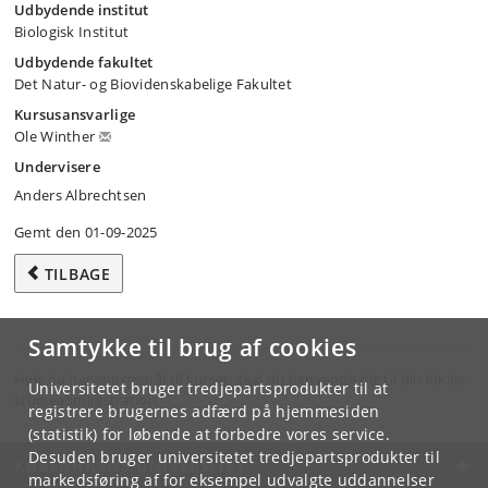
Udbydende institut
Biologisk Institut
Udbydende fakultet
Det Natur- og Biovidenskabelige Fakultet
Kursusansvarlige
Ole Winther
Undervisere
Anders Albrechtsen
Gemt den 01-09-2025
TILBAGE
Samtykke til brug af cookies
Hvis du har spørgsmål til kurset, skal du henvende dig til din lokale
Universitetet bruger tredjepartsprodukter til at
studieadministration.
registrere brugernes adfærd på hjemmesiden
(statistik) for løbende at forbedre vores service.
Desuden bruger universitetet tredjepartsprodukter til
KØBENHAVNS UNIVERSITET
markedsføring af for eksempel udvalgte uddannelser