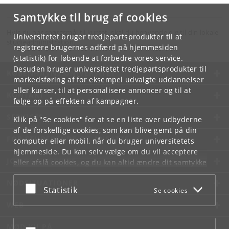
Samtykke til brug af cookies
Hvis du har spørgsmål til kurset, skal du henvende dig til din lokale
Universitetet bruger tredjepartsprodukter til at
studieadministration.
registrere brugernes adfærd på hjemmesiden
(statistik) for løbende at forbedre vores service.
Desuden bruger universitetet tredjepartsprodukter til
KØBENHAVNS UNIVERSITET
markedsføring af for eksempel udvalgte uddannelser
eller kurser, til at personalisere annoncer og til at
KONTAKT
følge op på effekten af kampagner.
SERVICES
Klik på "Se cookies" for at se en liste over udbyderne
af de forskellige cookies, som kan blive gemt på din
FOR STUDERENDE OG ANSATTE
computer eller mobil, når du bruger universitetets
hjemmeside. Du kan selv vælge om du vil acceptere
JOB OG KARRIERE
eller afslå cookies, og du kan altid ændre dit samtykke
under
Cookie- og privatlivspolitik
som du finder i
NØDSITUATIONER
bunden af hver side.
Acceptér eller afslå
Statistik
Se cookies
Googles privatlivspolitik
WEB
MØD KU PÅ