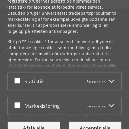
registrere brugernes adfærd på hjemmesiden
(statistik) for løbende at forbedre vores service.
Desuden bruger universitetet tredjepartsprodukter til
KØBENHAVNS UNIVERSITET
markedsføring af for eksempel udvalgte uddannelser
eller kurser, til at personalisere annoncer og til at
KONTAKT
følge op på effekten af kampagner.
SERVICES
Klik på "Se cookies" for at se en liste over udbyderne
af de forskellige cookies, som kan blive gemt på din
FOR STUDERENDE OG ANSATTE
computer eller mobil, når du bruger universitetets
hjemmeside. Du kan selv vælge om du vil acceptere
JOB OG KARRIERE
eller afslå cookies, og du kan altid ændre dit samtykke
under
Cookie- og privatlivspolitik
som du finder i
NØDSITUATIONER
bunden af hver side.
Acceptér eller afslå
Statistik
Se cookies
Googles privatlivspolitik
WEB
MØD KU PÅ
Acceptér eller afslå
Markedsføring
Se cookies
Afslå alle
Acceptér alle