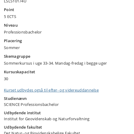
LSLS10174U
Point
5 ECTS
Niveau
Professionsbachelor
Placering
Sommer
Skemagruppe
Sommerkursus i uge 33-34. Mandag-fredag i begge uger
Kursuskapacitet
30
Kurset udbydes også til efter- og videreuddannelse
Studienævn
SCIENCE Professionsbachelor
Udbydende institut
Institut for Geovidenskab og Naturforvaltning
Udbydende fakultet
Det Natur- og Biovidenskabelige Fakultet