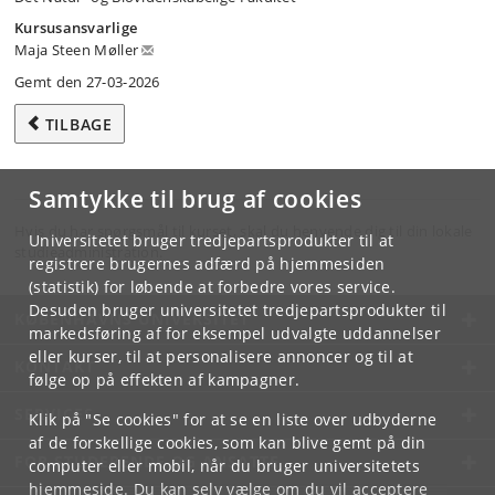
Kursusansvarlige
Maja Steen Møller
Gemt den 27-03-2026
TILBAGE
Samtykke til brug af cookies
Hvis du har spørgsmål til kurset, skal du henvende dig til din lokale
Universitetet bruger tredjepartsprodukter til at
studieadministration.
registrere brugernes adfærd på hjemmesiden
(statistik) for løbende at forbedre vores service.
Desuden bruger universitetet tredjepartsprodukter til
KØBENHAVNS UNIVERSITET
markedsføring af for eksempel udvalgte uddannelser
eller kurser, til at personalisere annoncer og til at
KONTAKT
følge op på effekten af kampagner.
SERVICES
Klik på "Se cookies" for at se en liste over udbyderne
af de forskellige cookies, som kan blive gemt på din
FOR STUDERENDE OG ANSATTE
computer eller mobil, når du bruger universitetets
hjemmeside. Du kan selv vælge om du vil acceptere