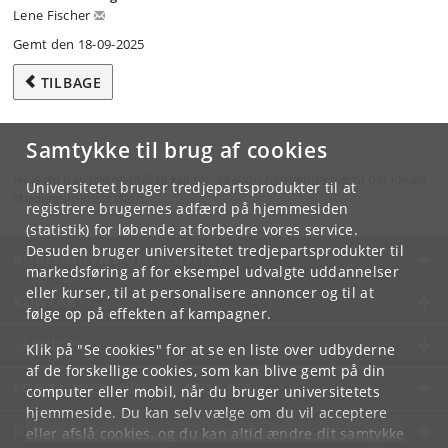
Lene Fischer
Gemt den 18-09-2025
TILBAGE
Samtykke til brug af cookies
Hvis du har spørgsmål til kurset, skal du henvende dig til din lokale
Universitetet bruger tredjepartsprodukter til at
studieadministration.
registrere brugernes adfærd på hjemmesiden
(statistik) for løbende at forbedre vores service.
Desuden bruger universitetet tredjepartsprodukter til
KØBENHAVNS UNIVERSITET
markedsføring af for eksempel udvalgte uddannelser
eller kurser, til at personalisere annoncer og til at
KONTAKT
følge op på effekten af kampagner.
SERVICES
Klik på "Se cookies" for at se en liste over udbyderne
af de forskellige cookies, som kan blive gemt på din
FOR STUDERENDE OG ANSATTE
computer eller mobil, når du bruger universitetets
hjemmeside. Du kan selv vælge om du vil acceptere
JOB OG KARRIERE
eller afslå cookies, og du kan altid ændre dit samtykke