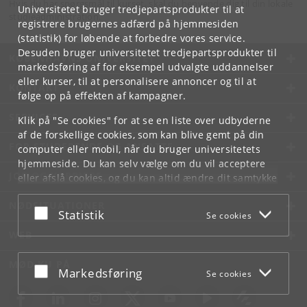
Hvis du har spørgsmål til kurset, skal du henvende dig til din lokale
Universitetet bruger tredjepartsprodukter til at
studieadministration.
registrere brugernes adfærd på hjemmesiden
(statistik) for løbende at forbedre vores service.
Desuden bruger universitetet tredjepartsprodukter til
KØBENHAVNS UNIVERSITET
markedsføring af for eksempel udvalgte uddannelser
eller kurser, til at personalisere annoncer og til at
KONTAKT
følge op på effekten af kampagner.
SERVICES
Klik på "Se cookies" for at se en liste over udbyderne
af de forskellige cookies, som kan blive gemt på din
FOR STUDERENDE OG ANSATTE
computer eller mobil, når du bruger universitetets
hjemmeside. Du kan selv vælge om du vil acceptere
JOB OG KARRIERE
eller afslå cookies, og du kan altid ændre dit samtykke
under
Cookie- og privatlivspolitik
som du finder i
NØDSITUATIONER
bunden af hver side.
Acceptér eller afslå
Statistik
Se cookies
Googles privatlivspolitik
WEB
MØD KU PÅ
Acceptér eller afslå
Markedsføring
Se cookies