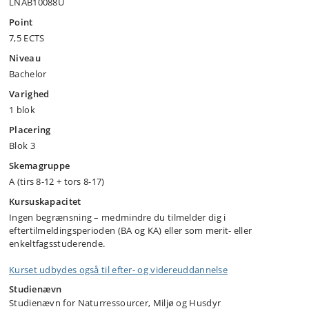
LNAB10088U
Point
7,5 ECTS
Niveau
Bachelor
Varighed
1 blok
Placering
Blok 3
Skemagruppe
A (tirs 8-12 + tors 8-17)
Kursuskapacitet
Ingen begrænsning – medmindre du tilmelder dig i
eftertilmeldingsperioden (BA og KA) eller som merit- eller
enkeltfagsstuderende.
Kurset udbydes også til efter- og videreuddannelse
Studienævn
Studienævn for Naturressourcer, Miljø og Husdyr