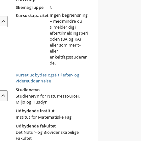
C
Skemagruppe
Ingen begrænsning
Kursuskapacitet
– medmindre du
tilmelder dig i
eftertilmeldingsperi
oden (BA og KA)
eller som merit-
eller
enkeltfagsstuderen
de.
Kurset udbydes også til efter- og
videreuddannelse
Studienævn
Studienævn for Naturressourcer,
Miljø og Husdyr
Udbydende institut
Institut for Matematiske Fag
Udbydende fakultet
Det Natur- og Biovidenskabelige
Fakultet