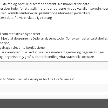
rukturer, og opstille tilsvarende statistiske modeller for data
egreber indenfor statistik (herunder udregne middelværdier, spredninge
lser, konfidensintervaller, prædiktionsintervaller, p-værdier)
sere data fra videnskabelige forsøg
 som statistiske hypoteser
d hjælp af de gennemgåede analysemetoder (for eksempel antalstabeller
nalyse)
 og drage relevante konklusioner
tistiske analyser, bl.a. ved at vurdere modelantagelser og begrænsninger
-organisering, grafik, databehandling vha. statistisk software
 to Statistical Data Analysis for the Life Sciences"