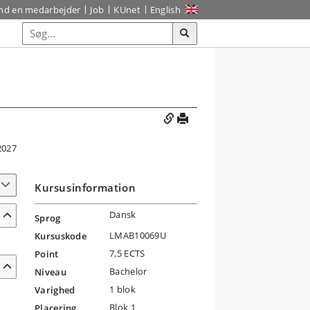
ind en medarbejder
Job
KUnet
English
2027
Kursusinformation
Dansk
Sprog
LMAB10069U
Kursuskode
7,5 ECTS
Point
Bachelor
Niveau
1 blok
Varighed
Blok 1
Placering