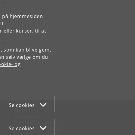
rd på hjemmesiden
et
ller kurser, til at
es, som kan blive gemt
an selv vælge om du
okie- og
Se cookies
WEB
Om websitet
Cookies og privatlivspolitik
Se cookies
Tilgængelighedserklæring
Informationssikkerhed