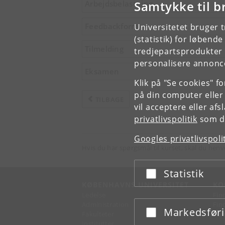
Samtykke til b
Arbejdsbelastning
Feedbackform
Universitetet bruger 
(statistik) for løbend
Tilmelding
tredjepartsprodukter t
personalisere annonce
Eksamen
Klik på "Se cookies" f
på din computer eller
TILBAGE
vil acceptere eller af
privatlivspolitik
som du
Googles privatlivspoli
Hvis du har spørgsmål til kurset, skal du henv
Statistik
Acceptér eller afslå
KØBENHAVNS UNIVERSITET
KO
Ledelse
Fin
Administration
Fin
Markedsfør
Acceptér eller afslå
Fakulteter
Kon
Institutter