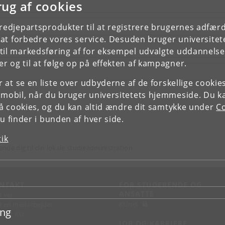
rug af cookies
tredjepartsprodukter til at registrere brugernes adfæ
e at forbedre vores service. Desuden bruger universitet
il markedsføring af for eksempel udvalgte uddannelser e
r og til at følge op på effekten af kampagner.
or at se en liste over udbyderne af de forskellige cooki
 mobil, når du bruger universitetets hjemmeside. Du k
slå cookies, og du kan altid ændre dit samtykke under
Co
 finder i bunden af hver side.
tik
ende dig til din lokale studieadministration.
NTAKT
FOR STUDERENDE OG
ANSATTE
d vej
KUnet
d en medarbejder
ing
takt KU
JOB OG KARRIERE