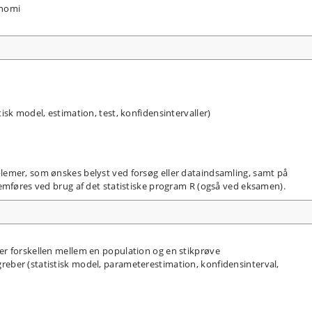
onomi
tisk model, estimation, test, konfidensintervaller)
emer, som ønskes belyst ved forsøg eller dataindsamling, samt på
emføres ved brug af det statistiske program R (også ved eksamen).
der forskellen mellem en population og en stikprøve
reber (statistisk model, parameterestimation, konfidensinterval,