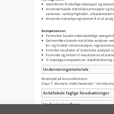
Identificere forskellige datatyper og datast
Anvende basale statistiske principper og b
varianser, sandsynligheder, stikprøvestørre
Anvende statistikprogrammet R til at analy
Kompetencer:
Formulere basale videnskabelige spørgsmål
Gennemføre basale statistiske analyser ve
én- og tosidet variansanalyse, regressionsa
Fortolke resultater af statistiske analyser
Forholde sig kritisk til resultaterne af sta
IT-mæssige kompetencer: datahåndtering og 
Undervisningsmateriale
Eksempel på kursuslitteratur:
Claus T. Ekstrøm, Helle Sørensen: "Introduction
Anbefalede faglige forudsætninger
Undervisningsform