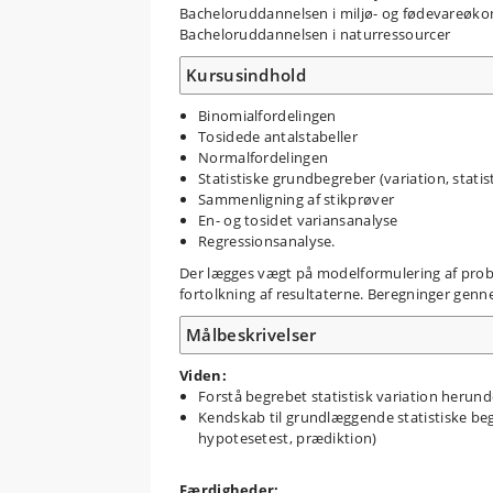
Bacheloruddannelsen i miljø- og fødevareøk
Bacheloruddannelsen i naturressourcer
Kursusindhold
Binomialfordelingen
Tosidede antalstabeller
Normalfordelingen
Statistiske grundbegreber (variation, statis
Sammenligning af stikprøver
En- og tosidet variansanalyse
Regressionsanalyse.
Der lægges vægt på modelformulering af probl
fortolkning af resultaterne. Beregninger genn
Målbeskrivelser
Viden:
Forstå begrebet statistisk variation herun
Kendskab til grundlæggende statistiske beg
hypotesetest, prædiktion)
Færdigheder: