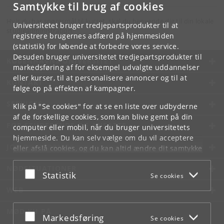
Samtykke til brug af cookies
Hvis du har spørgsmål til kurset, skal du henvende dig til din lokale
Universitetet bruger tredjepartsprodukter til at
studieadministration.
registrere brugernes adfærd på hjemmesiden
(statistik) for løbende at forbedre vores service.
Desuden bruger universitetet tredjepartsprodukter til
KØBENHAVNS UNIVERSITET
markedsføring af for eksempel udvalgte uddannelser
eller kurser, til at personalisere annoncer og til at
KONTAKT
følge op på effekten af kampagner.
SERVICES
Klik på "Se cookies" for at se en liste over udbyderne
af de forskellige cookies, som kan blive gemt på din
FOR STUDERENDE OG ANSATTE
computer eller mobil, når du bruger universitetets
hjemmeside. Du kan selv vælge om du vil acceptere
JOB OG KARRIERE
eller afslå cookies, og du kan altid ændre dit samtykke
under
Cookie- og privatlivspolitik
som du finder i
NØDSITUATIONER
bunden af hver side.
Acceptér eller afslå
Statistik
Se cookies
Googles privatlivspolitik
WEB
MØD KU PÅ
Acceptér eller afslå
Markedsføring
Se cookies