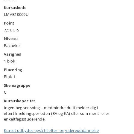
Kursuskode
LMAB10069U
Point
7,5 ECTS
Niveau
Bachelor
Varighed
1 blok
Placering
Blok 1
Skemagruppe
C
Kursuskapacitet
Ingen begrænsning – medmindre du tilmelder dig i
eftertilmeldingsperioden (BA og KA) eller som merit- eller
enkeltfagsstuderende.
Kurset udbydes også til efter- og videreuddannelse