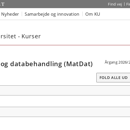
Find vej
F
Nyheder
Samarbejde og innovation
Om KU
sitet - Kurser
g databehandling (MatDat)
Årgang 2026/
FOLD ALLE UD