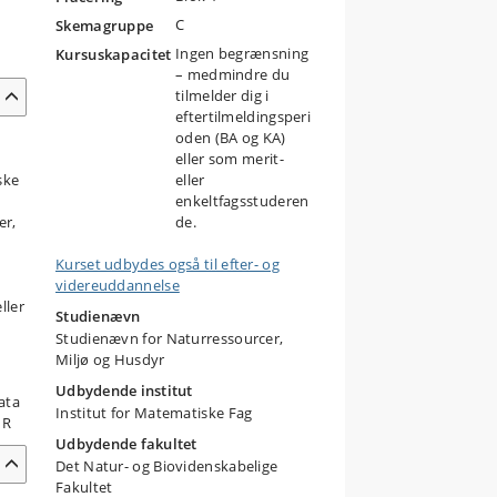
C
Skemagruppe
Ingen begrænsning
Kursuskapacitet
– medmindre du
tilmelder dig i
eftertilmeldingsperi
oden (BA og KA)
eller som merit-
ske
eller
enkeltfagsstuderen
er,
de.
Kurset udbydes også til efter- og
videreuddannelse
ller
Studienævn
Studienævn for Naturressourcer,
Miljø og Husdyr
Udbydende institut
ata
Institut for Matematiske Fag
 R
Udbydende fakultet
Det Natur- og Biovidenskabelige
Fakultet