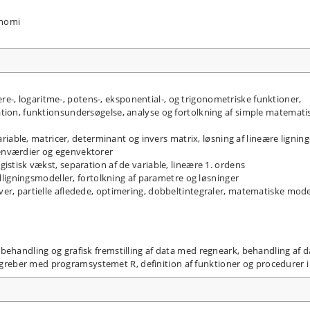
onomi
e-, logaritme-, potens-, eksponential-, og trigonometriske funktioner,
ration, funktionsundersøgelse, analyse og fortolkning af simple matemati
ble, matricer, determinant og invers matrix, løsning af lineære ligning
genværdier og egenvektorer
ogistisk vækst, separation af de variable, lineære 1. ordens
tialligningsmodeller, fortolkning af parametre og løsninger
rver, partielle afledede, optimering, dobbeltintegraler, matematiske mode
, behandling og grafisk fremstilling af data med regneark, behandling af d
greber med programsystemet R, definition af funktioner og procedurer i