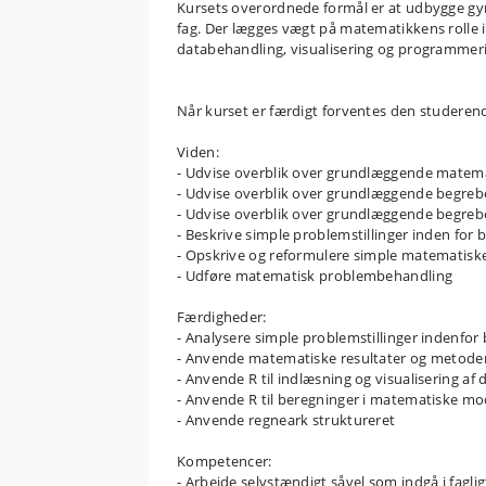
Kursets overordnede formål er at udbygge gym
fag. Der lægges vægt på matematikkens rolle i
databehandling, visualisering og programme
Når kurset er færdigt forventes den studeren
Viden:
- Udvise overblik over grundlæggende matema
- Udvise overblik over grundlæggende begreb
- Udvise overblik over grundlæggende begreb
- Beskrive simple problemstillinger inden for
- Opskrive og reformulere simple matematisk
- Udføre matematisk problembehandling
Færdigheder:
- Analysere simple problemstillinger indenfo
- Anvende matematiske resultater og metoder
- Anvende R til indlæsning og visualisering af
- Anvende R til beregninger i matematiske mo
- Anvende regneark struktureret
Kompetencer:
- Arbejde selvstændigt såvel som indgå i fagl