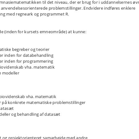
nasiematematikken til det niveau, der er brug for i uddannelsernes øvr
 anvendelsesorienterede problemstillinger. Endvidere indføres enklere
ring med regneark og programmet R.
de (inden for kursets emneområde) at kunne:
tiske begreber og teorier
er inden for databehandling
er inden for programmering
 biovidenskab vha. matematik
e modeller
r biovidenskab vha. matematik
 på konkrete matematiske problemstillinger
 datasæt
deller og behandling af datasæt
igt og projektorienteret samarbejde med andre