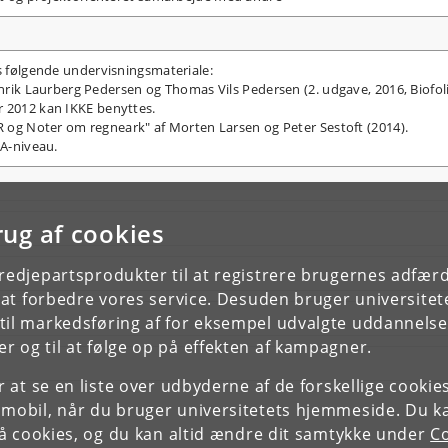
es følgende undervisningsmateriale:
ik Laurberg Pedersen og Thomas Vils Pedersen (2. udgave, 2016, Biofoli
er 2012 kan IKKE benyttes.
og Noter om regneark" af Morten Larsen og Peter Sestoft (2014).
A-niveau.
rug af cookies
tredjepartsprodukter til at registrere brugernes adfæ
e at forbedre vores service. Desuden bruger universitet
il markedsføring af for eksempel udvalgte uddannelser e
r og til at følge op på effekten af kampagner.
or at se en liste over udbyderne af de forskellige cooki
 mobil, når du bruger universitetets hjemmeside. Du k
slå cookies, og du kan altid ændre dit samtykke under
Co