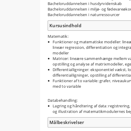
Bacheloruddannelsen i husdyrvidenskab
Bacheloruddannelsen i miljø- og fødevareøk
Bacheloruddannelsen i naturressourcer
Kursusindhold
Matematik:
Funktioner og matematiske modeller: lineær
lineær regression, differentiation og integ
modeller
Matricer: lineære sammenhænge mellem varia
opstilling og analyse af matrixmodeller, e
Differentialligninger: eksponentiel vækst, l
differentialligninger, opstilling af differen
Funktioner af to variable: grafer, niveauku
med to variable
Databehandling:
Lagring og håndtering af data: registrering
og illustration af matematikmodulernes be
Målbeskrivelser