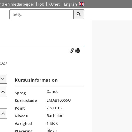
ind en medarbejder
Job
KUnet
English
2027
Kursusinformation
Dansk
Sprog
LMAB10066U
Kursuskode
7,5 ECTS
Point
Bachelor
Niveau
1 blok
Varighed
Blok 1
Placering