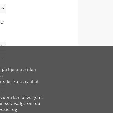
a/​
rd på hjemmesiden
et
ller kurser, til at
es, som kan blive gemt
an selv vælge om du
okie- og