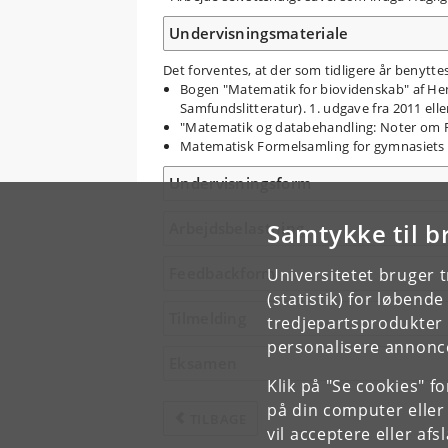
Undervisningsmateriale
Det forventes, at der som tidligere år benytt
Bogen "Matematik for biovidenskab" af Henr
Samfundslitteratur). 1. udgave fra 2011 ell
"Matematik og databehandling: Noter om R 
Matematisk Formelsamling for gymnasiets 
Undervisningsform
Samtykke til b
Arbejdsbelastning
Feedbackform
Universitetet bruger 
(statistik) for løbend
Tilmelding
tredjepartsprodukter t
personalisere annonce
Eksamen
Klik på "Se cookies" f
på din computer eller
TILBAGE
vil acceptere eller af