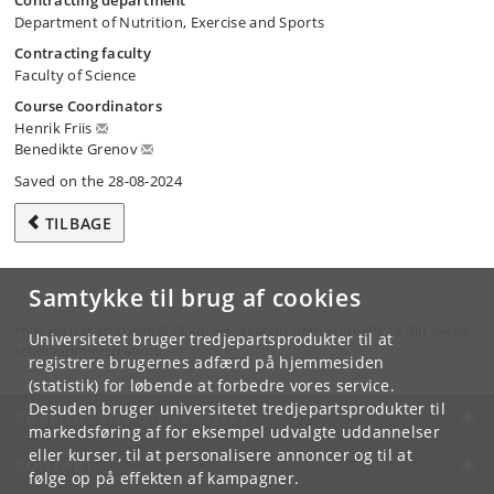
Contracting department
Department of Nutrition, Exercise and Sports
Contracting faculty
Faculty of Science
Course Coordinators
Henrik Friis
Benedikte Grenov
Saved on the 28-08-2024
TILBAGE
Samtykke til brug af cookies
Hvis du har spørgsmål til kurset, skal du henvende dig til din lokale
Universitetet bruger tredjepartsprodukter til at
studieadministration.
registrere brugernes adfærd på hjemmesiden
(statistik) for løbende at forbedre vores service.
Desuden bruger universitetet tredjepartsprodukter til
KØBENHAVNS UNIVERSITET
markedsføring af for eksempel udvalgte uddannelser
eller kurser, til at personalisere annoncer og til at
KONTAKT
følge op på effekten af kampagner.