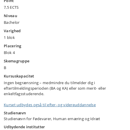
Point
7,5 ECTS
Niveau
Bachelor
Varighed
1 blok
Placering
Blok 4
Skemagruppe
B
Kursuskapacitet
Ingen begrænsning – medmindre du tilmelder dig i
eftertilmeldingsperioden (BA og KA) eller som merit- eller
enkeltfagsstuderende.
Kurset udbydes også til efter- og videreuddannelse
Studienævn
Studienævn for Fødevarer, Human ernæring og Idræt
Udbydende institutter