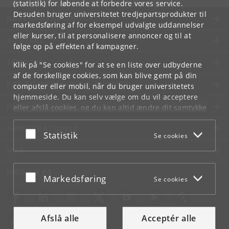
(statistik) for løbende at forbedre vores service.
Desuden bruger universitetet tredjepartsprodukter til
KØBENHAVNS UNIVERSITET
markedsføring af for eksempel udvalgte uddannelser
eller kurser, til at personalisere annoncer og til at
KONTAKT
følge op på effekten af kampagner.
SERVICES
Klik på "Se cookies" for at se en liste over udbyderne
af de forskellige cookies, som kan blive gemt på din
FOR STUDERENDE OG ANSATTE
computer eller mobil, når du bruger universitetets
hjemmeside. Du kan selv vælge om du vil acceptere
JOB OG KARRIERE
eller afslå cookies, og du kan altid ændre dit samtykke
under
Cookie- og privatlivspolitik
som du finder i
NØDSITUATIONER
bunden af hver side.
Acceptér eller afslå
Statistik
Se cookies
Googles privatlivspolitik
WEB
MØD KU PÅ
Acceptér eller afslå
Markedsføring
Se cookies
Afslå alle
Acceptér alle