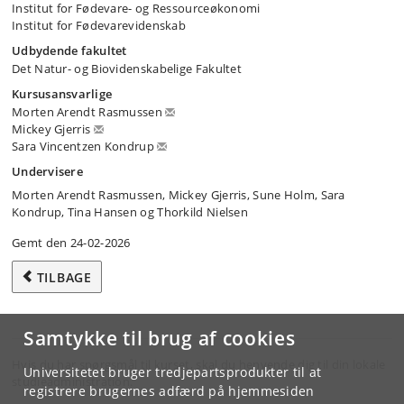
Institut for Fødevare- og Ressourceøkonomi
Institut for Fødevarevidenskab
Udbydende fakultet
Det Natur- og Biovidenskabelige Fakultet
Kursusansvarlige
Morten Arendt Rasmussen
Mickey Gjerris
Sara Vincentzen Kondrup
Undervisere
Morten Arendt Rasmussen, Mickey Gjerris, Sune Holm, Sara
Kondrup, Tina Hansen og Thorkild Nielsen
Gemt den 24-02-2026
TILBAGE
Samtykke til brug af cookies
Hvis du har spørgsmål til kurset, skal du henvende dig til din lokale
Universitetet bruger tredjepartsprodukter til at
studieadministration.
registrere brugernes adfærd på hjemmesiden