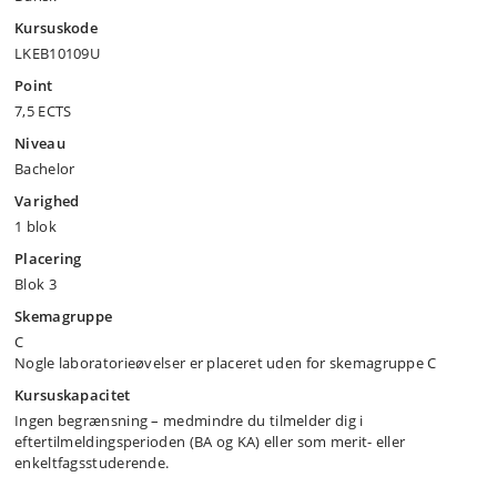
Kursuskode
LKEB10109U
Point
7,5 ECTS
Niveau
Bachelor
Varighed
1 blok
Placering
Blok 3
Skemagruppe
C
Nogle laboratorieøvelser er placeret uden for skemagruppe C
Kursuskapacitet
Ingen begrænsning – medmindre du tilmelder dig i
eftertilmeldingsperioden (BA og KA) eller som merit- eller
enkeltfagsstuderende.