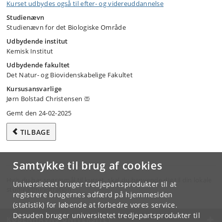
Kurset udbydes også til efter- og videreuddannelse
Studienævn
Studienævn for det Biologiske Område
Udbydende institut
Kemisk Institut
Udbydende fakultet
Det Natur- og Biovidenskabelige Fakultet
Kursusansvarlige
Jørn Bolstad Christensen
Gemt den 24-02-2025
TILBAGE
Samtykke til brug af cookies
Hvis du har spørgsmål til kurset, skal du henvende dig til din lokale
Universitetet bruger tredjepartsprodukter til at
studieadministration.
registrere brugernes adfærd på hjemmesiden
(statistik) for løbende at forbedre vores service.
Desuden bruger universitetet tredjepartsprodukter til
KØBENHAVNS UNIVERSITET