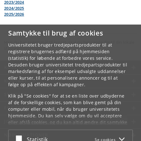
2023/2024
2024/2025
2025/2026
Samtykke til brug af cookies
Hvis du har spørgsmål til kurset, skal du henvende dig til din lokale
Universitetet bruger tredjepartsprodukter til at
studieadministration.
registrere brugernes adfærd på hjemmesiden
(statistik) for løbende at forbedre vores service.
Desuden bruger universitetet tredjepartsprodukter til
KØBENHAVNS UNIVERSITET
markedsføring af for eksempel udvalgte uddannelser
eller kurser, til at personalisere annoncer og til at
KONTAKT
følge op på effekten af kampagner.
SERVICES
Klik på "Se cookies" for at se en liste over udbyderne
af de forskellige cookies, som kan blive gemt på din
FOR STUDERENDE OG ANSATTE
computer eller mobil, når du bruger universitetets
hjemmeside. Du kan selv vælge om du vil acceptere
JOB OG KARRIERE
eller afslå cookies, og du kan altid ændre dit samtykke
under
Cookie- og privatlivspolitik
som du finder i
NØDSITUATIONER
bunden af hver side.
Acceptér eller afslå
Statistik
Se cookies