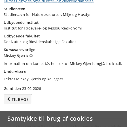
Kurset udbydes også til efter- og videreuddannelse
Studienævn
Studienævn for Naturressourcer, Miljø og Husdyr
Udbydende institut
Institut for Fødevare- og Ressourceøkonomi
Udbydende fakultet
Det Natur- og Biovidenskabelige Fakultet
Kursusansvarlige
Mickey Gjerris
Information om kurset fås hos lektor Mickey Gjerris mgj@ifro.ku.dk
Undervisere
Lektor Mickey Gjerris og kollegaer
Gemt den 23-02-2026
TILBAGE
Samtykke til brug af cookies
Hvis du har spørgsmål til kurset, skal du henvende dig til din lokale