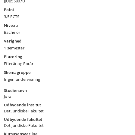
JJUB55807U
Point
3,5 ECTS
Niveau
Bachelor
Varighed
1 semester
Placering
Efterår og Forår
Skemagruppe
Ingen undervisning
Studienævn
Jura
Udbydende institut
Det Juridiske Fakultet
Udbydende fakultet
Det Juridiske Fakultet
Kursusansvarlige