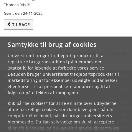
Thomas Riis
Gemt den 24-11-2025
TILBAGE
Samtykke til brug af cookies
Hvis du har spørgsmål til kurset, skal du henvende dig til din lokale
Universitetet bruger tredjepartsprodukter til at
studieadministration.
registrere brugernes adfærd på hjemmesiden
(statistik) for løbende at forbedre vores service.
Desuden bruger universitetet tredjepartsprodukter til
KØBENHAVNS UNIVERSITET
markedsføring af for eksempel udvalgte uddannelser
eller kurser, til at personalisere annoncer og til at
KONTAKT
følge op på effekten af kampagner.
SERVICES
Klik på "Se cookies" for at se en liste over udbyderne
af de forskellige cookies, som kan blive gemt på din
FOR STUDERENDE OG ANSATTE
computer eller mobil, når du bruger universitetets
hjemmeside. Du kan selv vælge om du vil acceptere
JOB OG KARRIERE
eller afslå cookies, og du kan altid ændre dit samtykke