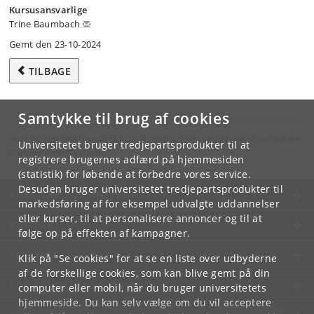
Kursusansvarlige
Trine Baumbach
Gemt den 23-10-2024
TILBAGE
Samtykke til brug af cookies
Hvis du har spørgsmål til kurset, skal du henvende dig til din lokale
Universitetet bruger tredjepartsprodukter til at
studieadministration.
registrere brugernes adfærd på hjemmesiden
(statistik) for løbende at forbedre vores service.
Desuden bruger universitetet tredjepartsprodukter til
KØBENHAVNS UNIVERSITET
markedsføring af for eksempel udvalgte uddannelser
eller kurser, til at personalisere annoncer og til at
KONTAKT
følge op på effekten af kampagner.
SERVICES
Klik på "Se cookies" for at se en liste over udbyderne
af de forskellige cookies, som kan blive gemt på din
FOR STUDERENDE OG ANSATTE
computer eller mobil, når du bruger universitetets
hjemmeside. Du kan selv vælge om du vil acceptere