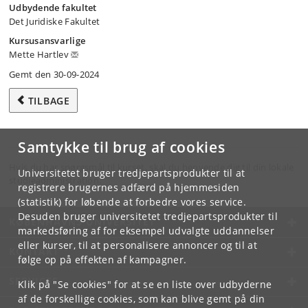
Udbydende fakultet
Det Juridiske Fakultet
Kursusansvarlige
Mette Hartlev
Gemt den 30-09-2024
TILBAGE
Samtykke til brug af cookies
Hvis du har spørgsmål til kurset, skal du henvende dig til din lokale
Universitetet bruger tredjepartsprodukter til at
studieadministration.
registrere brugernes adfærd på hjemmesiden
(statistik) for løbende at forbedre vores service.
Desuden bruger universitetet tredjepartsprodukter til
KØBENHAVNS UNIVERSITET
markedsføring af for eksempel udvalgte uddannelser
eller kurser, til at personalisere annoncer og til at
KONTAKT
følge op på effekten af kampagner.
SERVICES
Klik på "Se cookies" for at se en liste over udbyderne
af de forskellige cookies, som kan blive gemt på din