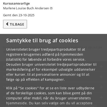
Kursusansvarlige
Marlene Louise Buch Andersen
Gemt den 23-10-2025
TILBAGE
Samtykke til brug af cookies
Hvis du har spørgsmål til kurset, skal du henvende dig til din lokale
Universitetet bruger tredjepartsprodukter til at
studieadministration.
registrere brugernes adfærd på hjemmesiden
(statistik) for løbende at forbedre vores service.
Desuden bruger universitetet tredjepartsprodukter til
KØBENHAVNS UNIVERSITET
markedsføring af for eksempel udvalgte uddannelser
eller kurser, til at personalisere annoncer og til at
KONTAKT
følge op på effekten af kampagner.
SERVICES
Klik på "Se cookies" for at se en liste over udbyderne
af de forskellige cookies, som kan blive gemt på din
FOR STUDERENDE OG ANSATTE
computer eller mobil, når du bruger universitetets
hjemmeside. Du kan selv vælge om du vil acceptere