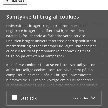
TILBAGE
Samtykke til brug af cookies
Hvis du har spørgsmål til kurset, skal du henvende dig til din lokale
Universitetet bruger tredjepartsprodukter til at
studieadministration.
registrere brugernes adfærd på hjemmesiden
(statistik) for løbende at forbedre vores service.
Desuden bruger universitetet tredjepartsprodukter til
KØBENHAVNS UNIVERSITET
markedsføring af for eksempel udvalgte uddannelser
eller kurser, til at personalisere annoncer og til at
KONTAKT
følge op på effekten af kampagner.
SERVICES
Klik på "Se cookies" for at se en liste over udbyderne
af de forskellige cookies, som kan blive gemt på din
FOR STUDERENDE OG ANSATTE
computer eller mobil, når du bruger universitetets
hjemmeside. Du kan selv vælge om du vil acceptere
JOB OG KARRIERE
eller afslå cookies, og du kan altid ændre dit samtykke
under
Cookie- og privatlivspolitik
som du finder i
NØDSITUATIONER
bunden af hver side.
Acceptér eller afslå
Statistik
Se cookies
Googles privatlivspolitik
WEB