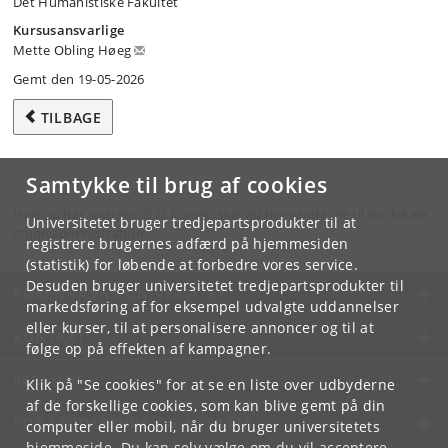
Det Humanistiske Fakultet
Kursusansvarlige
Mette Obling Høeg
Gemt den 19-05-2026
TILBAGE
Samtykke til brug af cookies
Hvis du har spørgsmål til kurset, skal du henvende dig til din lokale
Universitetet bruger tredjepartsprodukter til at
studieadministration.
registrere brugernes adfærd på hjemmesiden
(statistik) for løbende at forbedre vores service.
Desuden bruger universitetet tredjepartsprodukter til
KØBENHAVNS UNIVERSITET
markedsføring af for eksempel udvalgte uddannelser
eller kurser, til at personalisere annoncer og til at
KONTAKT
følge op på effekten af kampagner.
SERVICES
Klik på "Se cookies" for at se en liste over udbyderne
af de forskellige cookies, som kan blive gemt på din
FOR STUDERENDE OG ANSATTE
computer eller mobil, når du bruger universitetets
hjemmeside. Du kan selv vælge om du vil acceptere