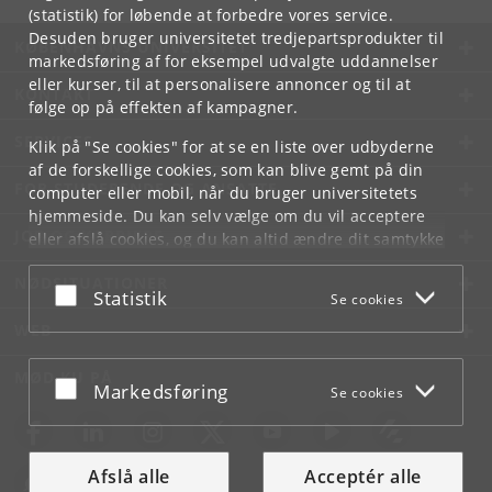
(statistik) for løbende at forbedre vores service.
Desuden bruger universitetet tredjepartsprodukter til
KØBENHAVNS UNIVERSITET
markedsføring af for eksempel udvalgte uddannelser
eller kurser, til at personalisere annoncer og til at
KONTAKT
følge op på effekten af kampagner.
SERVICES
Klik på "Se cookies" for at se en liste over udbyderne
af de forskellige cookies, som kan blive gemt på din
FOR STUDERENDE OG ANSATTE
computer eller mobil, når du bruger universitetets
hjemmeside. Du kan selv vælge om du vil acceptere
JOB OG KARRIERE
eller afslå cookies, og du kan altid ændre dit samtykke
under
Cookie- og privatlivspolitik
som du finder i
NØDSITUATIONER
bunden af hver side.
Acceptér eller afslå
Statistik
Se cookies
Googles privatlivspolitik
WEB
MØD KU PÅ
Acceptér eller afslå
Markedsføring
Se cookies
Afslå alle
Acceptér alle