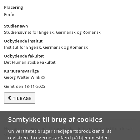
Placering
Forår
Studienævn
Studienævnet for Engelsk, Germansk og Romansk
Udbydende institut
Institut for Engelsk, Germansk og Romansk
Udbydende fakultet
Det Humanistiske Fakultet
Kursusansvarlige
Georg Walter Wink
Gemt den 18-11-2025
TILBAGE
Samtykke til brug af cookies
Hvis du har spørgsmål til kurset, skal du henvende dig til din lokale
Universitetet bruger tredjepartsprodukter til at
studieadministration.
registrere brugernes adfærd på hjemmesiden