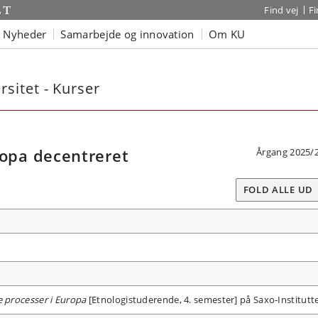
Find vej
F
Nyheder
Samarbejde og innovation
Om KU
sitet - Kurser
pa decentreret
Årgang 2025/
FOLD ALLE UD
e processer i Europa
[Etnologistuderende, 4. semester] på Saxo-Institutte