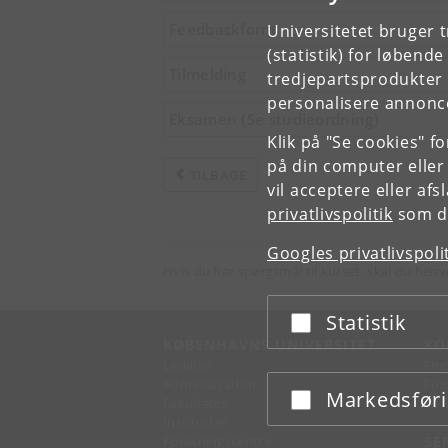
Feedbackform
Universitetet bruger 
(statistik) for løbend
Tilmelding
tredjepartsprodukter t
personalisere annonce
Eksamen (Se studieordning)
Klik på "Se cookies" f
på din computer eller
TILBAGE
vil acceptere eller af
privatlivspolitik
som du
Googles privatlivspoli
Hvis du har spørgsmål til kurset, skal du henv
Statistik
Acceptér eller afslå
KØBENHAVNS UNIVERSITET
KO
Ledelse
Fin
Administration
Fin
Markedsfør
Acceptér eller afslå
Fakulteter
Kon
Institutter
Forskningscentre
SE