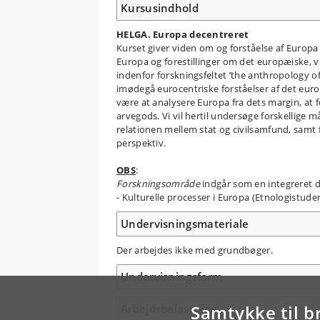
Kursusindhold
HELGA. Europa decentreret
Kurset giver viden om og forståelse af Europa
Europa og forestillinger om det europæiske, vi
indenfor forskningsfeltet ’the anthropology of
imødegå eurocentriske forståelser af det euro
være at analysere Europa fra dets margin, at 
arvegods. Vi vil hertil undersøge forskellige 
relationen mellem stat og civilsamfund, samt f
perspektiv.
OBS
:
Forskningsområde
indgår som en integreret de
- Kulturelle processer i Europa (Etnologistude
Undervisningsmateriale
Der arbejdes ikke med grundbøger.
Undervisningsform
Samtykke til b
Arbejdsbelastning