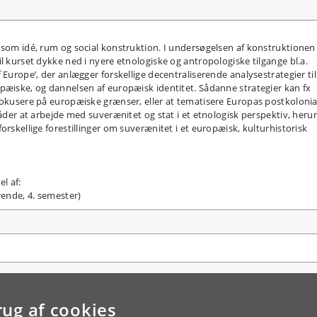
 som idé, rum og social konstruktion. I undersøgelsen af konstruktionen
l kurset dykke ned i nyere etnologiske og antropologiske tilgange bl.a.
 Europe’, der anlægger forskellige decentraliserende analysestrategier til
pæiske, og dannelsen af europæisk identitet. Sådanne strategier kan fx
fokusere på europæiske grænser, eller at tematisere Europas postkolonia
måder at arbejde med suverænitet og stat i et etnologisk perspektiv, heru
orskellige forestillinger om suverænitet i et europæisk, kulturhistorisk
l af:
rende, 4. semester)
rug af cookies