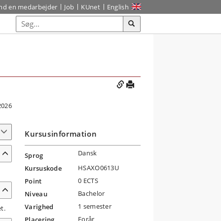
ind en medarbejder
Job
KUnet
English
2026
Kursusinformation
Dansk
Sprog
HSAXO0613U
Kursuskode
0 ECTS
Point
Bachelor
Niveau
1 semester
Varighed
t.
Forår
Placering