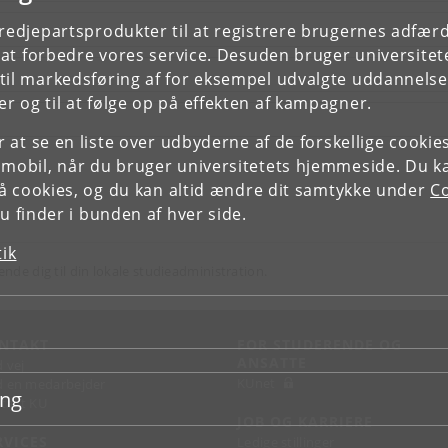
tredjepartsprodukter til at registrere brugernes adfæ
e at forbedre vores service. Desuden bruger universitet
il markedsføring af for eksempel udvalgte uddannelser e
r og til at følge op på effekten af kampagner.
or at se en liste over udbyderne af de forskellige cooki
 mobil, når du bruger universitetets hjemmeside. Du k
slå cookies, og du kan altid ændre dit samtykke under
Co
 finder i bunden af hver side.
tik
ende dig til din lokale studieadministration.
NTAKT
FOR STUDERENDE OG
ANSATTE
d vej
KUnet
d en medarbejder
ing
takt KU
JOB OG KARRIERE
RVICES
Ledige stillinger