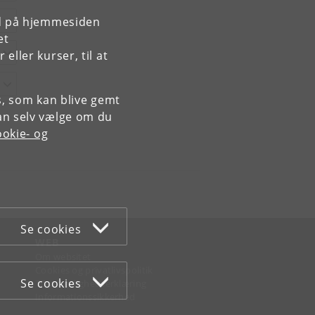
rd på hjemmesiden
et
ller kurser, til at
es, som kan blive gemt
an selv vælge om du
okie- og
Se cookies
WEB
Om websitet
Cookies og privatlivspolitik
Se cookies
Tilgængelighedserklæring
Informationssikkerhed