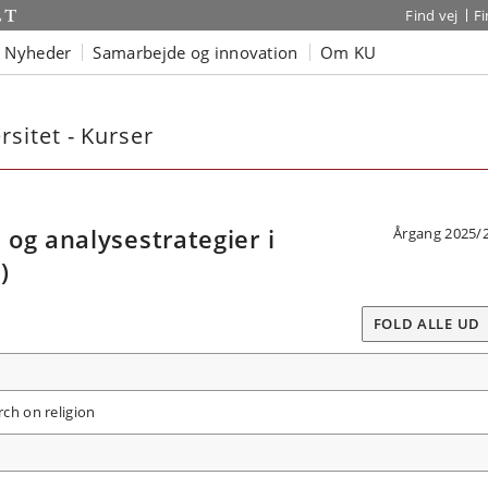
Find vej
F
Nyheder
Samarbejde og innovation
Om KU
sitet - Kurser
og analysestrategier i
Årgang 2025/
)
FOLD ALLE UD
rch on religion