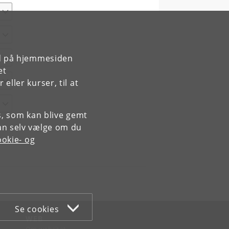
rd på hjemmesiden
et
ller kurser, til at
es, som kan blive gemt
an selv vælge om du
okie- og
Se cookies
WEB