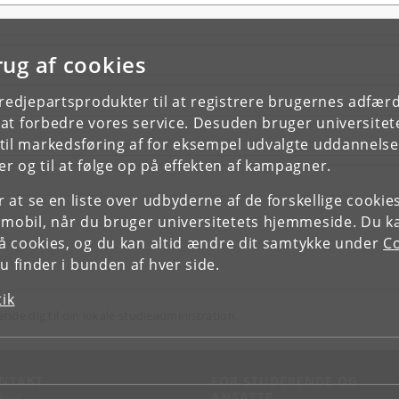
rug af cookies
tredjepartsprodukter til at registrere brugernes adfæ
e at forbedre vores service. Desuden bruger universitet
il markedsføring af for eksempel udvalgte uddannelser e
r og til at følge op på effekten af kampagner.
or at se en liste over udbyderne af de forskellige cooki
 mobil, når du bruger universitetets hjemmeside. Du k
slå cookies, og du kan altid ændre dit samtykke under
Co
 finder i bunden af hver side.
tik
ende dig til din lokale studieadministration.
NTAKT
FOR STUDERENDE OG
ANSATTE