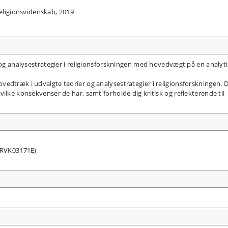
eligionsvidenskab, 2019
 og analysestrategier i religionsforskningen med hovedvægt på en analyti
edtræk i udvalgte teorier og analysestrategier i religionsforskningen. 
ilke konsekvenser de har, samt forholde dig kritisk og reflekterende til
 HRVK03171E)