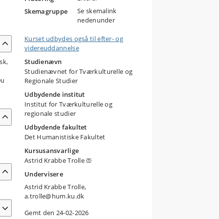
Se skemalink
Skemagruppe
nedenunder
Kurset udbydes også til efter- og
videreuddannelse
sk,
Studienævn
Studienævnet for Tværkulturelle og
Du
Regionale Studier
Udbydende institut
Institut for Tværkulturelle og
regionale studier
Udbydende fakultet
Det Humanistiske Fakultet
Kursusansvarlige
Astrid Krabbe Trolle
Undervisere
Astrid Krabbe Trolle,
a.trolle@hum.ku.dk
Gemt den 24-02-2026