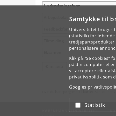
Undervisningsform
Samtykke til b
Arbejdsbelastning
Feedbackform
Universitetet bruger 
(statistik) for løbend
Tilmelding
tredjepartsprodukter t
personalisere annonce
Eksamen
Klik på "Se cookies" f
på din computer eller
TILBAGE
vil acceptere eller af
privatlivspolitik
som du
Googles privatlivspoli
Hvis du har spørgsmål til kurset, skal du henv
Statistik
Acceptér eller afslå
KØBENHAVNS UNIVERSITET
KO