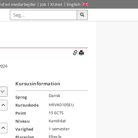
ind en medarbejder
Job
KUnet
English
2026
Kursusinformation
Dansk
Sprog
HRVK0105EU
Kursuskode
15 ECTS
Point
Kandidat
Niveau
1 semester
Varighed
Efterår
Placering