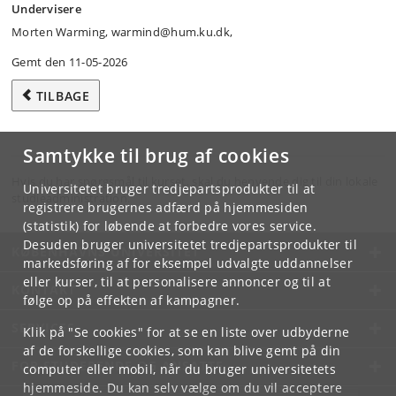
Undervisere
Morten Warming, warmind@hum.ku.dk,
Gemt den 11-05-2026
TILBAGE
Samtykke til brug af cookies
Hvis du har spørgsmål til kurset, skal du henvende dig til din lokale
Universitetet bruger tredjepartsprodukter til at
studieadministration.
registrere brugernes adfærd på hjemmesiden
(statistik) for løbende at forbedre vores service.
Desuden bruger universitetet tredjepartsprodukter til
KØBENHAVNS UNIVERSITET
markedsføring af for eksempel udvalgte uddannelser
eller kurser, til at personalisere annoncer og til at
KONTAKT
følge op på effekten af kampagner.
SERVICES
Klik på "Se cookies" for at se en liste over udbyderne
af de forskellige cookies, som kan blive gemt på din
FOR STUDERENDE OG ANSATTE
computer eller mobil, når du bruger universitetets
hjemmeside. Du kan selv vælge om du vil acceptere