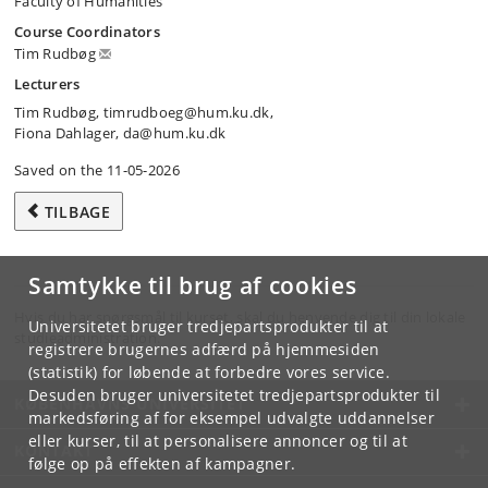
Faculty of Humanities
Course Coordinators
Tim Rudbøg
Lecturers
Tim Rudbøg, timrudboeg@hum.ku.dk,
Fiona Dahlager, da@hum.ku.dk
Saved on the 11-05-2026
TILBAGE
Samtykke til brug af cookies
Hvis du har spørgsmål til kurset, skal du henvende dig til din lokale
Universitetet bruger tredjepartsprodukter til at
studieadministration.
registrere brugernes adfærd på hjemmesiden
(statistik) for løbende at forbedre vores service.
Desuden bruger universitetet tredjepartsprodukter til
KØBENHAVNS UNIVERSITET
markedsføring af for eksempel udvalgte uddannelser
eller kurser, til at personalisere annoncer og til at
KONTAKT
følge op på effekten af kampagner.