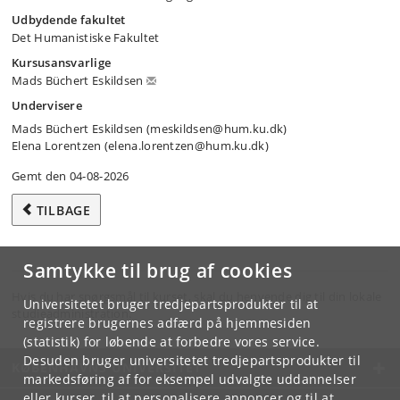
Udbydende fakultet
Det Humanistiske Fakultet
Kursusansvarlige
Mads Büchert Eskildsen
Undervisere
Mads Büchert Eskildsen (meskildsen@hum.ku.dk)
Elena Lorentzen (elena.lorentzen@hum.ku.dk)
Gemt den 04-08-2026
TILBAGE
Samtykke til brug af cookies
Hvis du har spørgsmål til kurset, skal du henvende dig til din lokale
Universitetet bruger tredjepartsprodukter til at
studieadministration.
registrere brugernes adfærd på hjemmesiden
(statistik) for løbende at forbedre vores service.
Desuden bruger universitetet tredjepartsprodukter til
KØBENHAVNS UNIVERSITET
markedsføring af for eksempel udvalgte uddannelser
eller kurser, til at personalisere annoncer og til at