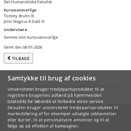
Det Humanistiske Fakultet
Kursusansvarlige
Tommy Bruhn
John Magnus R Dahl
Undervisere
Samme som kursusansvarlige
Gemt den 08-01-2026
TILBAGE
Samtykke til brug af cookies
Hvis du har spørgsmål til kurset, skal du henvende dig til din lokale
Universitetet bruger tredjepartsprodukter til at
studieadministration.
registrere brugernes adfærd på hjemmesiden
(statistik) for løbende at forbedre vores service.
Desuden bruger universitetet tredjepartsprodukter til
KØBENHAVNS UNIVERSITET
markedsføring af for eksempel udvalgte uddannelser
eller kurser, til at personalisere annoncer og til at
KONTAKT
følge op på effekten af kampagner.