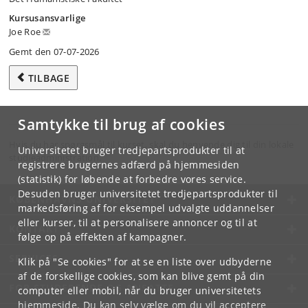
Kursusansvarlige
Joe Roe
Gemt den 07-07-2026
TILBAGE
Samtykke til brug af cookies
Hvis du har spørgsmål til kurset, skal du henvende dig til din lokale
Universitetet bruger tredjepartsprodukter til at
studieadministration.
registrere brugernes adfærd på hjemmesiden
(statistik) for løbende at forbedre vores service.
Desuden bruger universitetet tredjepartsprodukter til
KØBENHAVNS UNIVERSITET
markedsføring af for eksempel udvalgte uddannelser
eller kurser, til at personalisere annoncer og til at
KONTAKT
følge op på effekten af kampagner.
SERVICES
Klik på "Se cookies" for at se en liste over udbyderne
af de forskellige cookies, som kan blive gemt på din
FOR STUDERENDE OG ANSATTE
computer eller mobil, når du bruger universitetets
hjemmeside. Du kan selv vælge om du vil acceptere