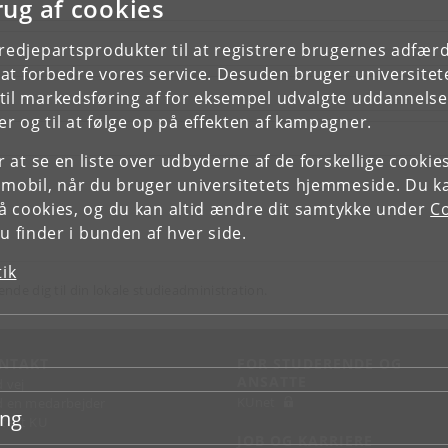
rug af cookies
tredjepartsprodukter til at registrere brugernes adfæ
e at forbedre vores service. Desuden bruger universitet
il markedsføring af for eksempel udvalgte uddannelser e
r og til at følge op på effekten af kampagner.
or at se en liste over udbyderne af de forskellige cooki
 mobil, når du bruger universitetets hjemmeside. Du k
slå cookies, og du kan altid ændre dit samtykke under
Co
 finder i bunden af hver side.
tik
ende dig til din lokale studieadministration.
NTAKT
FOR STUDERENDE OG
ANSATTE
d vej
KUnet
d en medarbejder
ing
takt KU
JOB OG KARRIERE