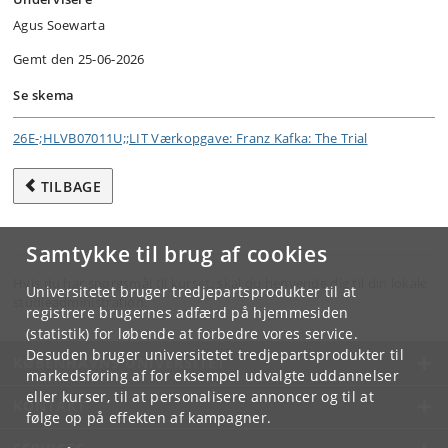
Agus Soewarta
Gemt den 25-06-2026
Se skema
26E-;HLVB07011U;;LIT Værkopgave: Franz Kafka: The Trial
TILBAGE
Samtykke til brug af cookies
Hvis du har spørgsmål til kurset, skal du henvende dig til din lokale
Universitetet bruger tredjepartsprodukter til at
studieadministration.
registrere brugernes adfærd på hjemmesiden
(statistik) for løbende at forbedre vores service.
Desuden bruger universitetet tredjepartsprodukter til
KØBENHAVNS UNIVERSITET
markedsføring af for eksempel udvalgte uddannelser
eller kurser, til at personalisere annoncer og til at
KONTAKT
følge op på effekten af kampagner.