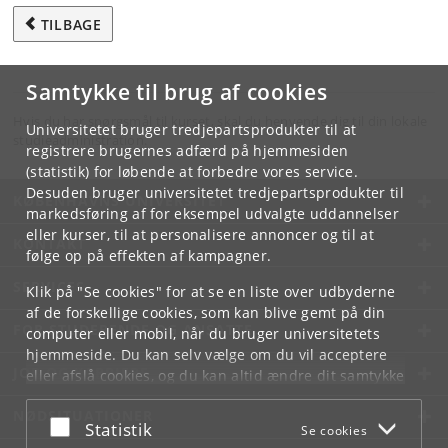
TILBAGE
Samtykke til brug af cookies
Hvis du har spørgsmål til kurset, skal du henvende dig til din lokale
Universitetet bruger tredjepartsprodukter til at
studieadministration.
registrere brugernes adfærd på hjemmesiden
(statistik) for løbende at forbedre vores service.
Desuden bruger universitetet tredjepartsprodukter til
KØBENHAVNS UNIVERSITET
markedsføring af for eksempel udvalgte uddannelser
eller kurser, til at personalisere annoncer og til at
KONTAKT
følge op på effekten af kampagner.
SERVICES
Klik på "Se cookies" for at se en liste over udbyderne
af de forskellige cookies, som kan blive gemt på din
FOR STUDERENDE OG ANSATTE
computer eller mobil, når du bruger universitetets
hjemmeside. Du kan selv vælge om du vil acceptere
JOB OG KARRIERE
eller afslå cookies, og du kan altid ændre dit samtykke
under
Cookie- og privatlivspolitik
som du finder i
NØDSITUATIONER
bunden af hver side.
Acceptér eller afslå
Statistik
Se cookies