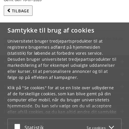
TILBAGE
Samtykke til brug af cookies
Hvis du har spørgsmål til kurset, skal du henvende dig til din lokale
Universitetet bruger tredjepartsprodukter til at
studieadministration.
registrere brugernes adfærd på hjemmesiden
(statistik) for løbende at forbedre vores service.
Desuden bruger universitetet tredjepartsprodukter til
KØBENHAVNS UNIVERSITET
markedsføring af for eksempel udvalgte uddannelser
eller kurser, til at personalisere annoncer og til at
KONTAKT
følge op på effekten af kampagner.
SERVICES
Klik på "Se cookies" for at se en liste over udbyderne
af de forskellige cookies, som kan blive gemt på din
FOR STUDERENDE OG ANSATTE
computer eller mobil, når du bruger universitetets
hjemmeside. Du kan selv vælge om du vil acceptere
JOB OG KARRIERE
eller afslå cookies, og du kan altid ændre dit samtykke
under
Cookie- og privatlivspolitik
som du finder i
NØDSITUATIONER
bunden af hver side.
Acceptér eller afslå
Statistik
Se cookies