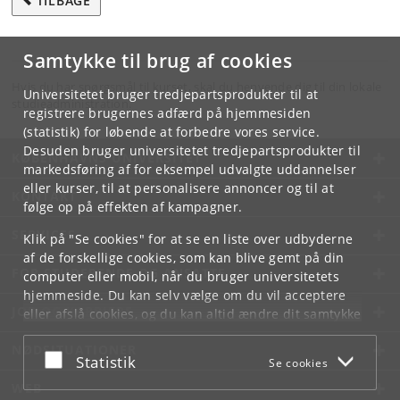
TILBAGE
Samtykke til brug af cookies
Hvis du har spørgsmål til kurset, skal du henvende dig til din lokale
Universitetet bruger tredjepartsprodukter til at
studieadministration.
registrere brugernes adfærd på hjemmesiden
(statistik) for løbende at forbedre vores service.
Desuden bruger universitetet tredjepartsprodukter til
KØBENHAVNS UNIVERSITET
markedsføring af for eksempel udvalgte uddannelser
eller kurser, til at personalisere annoncer og til at
KONTAKT
følge op på effekten af kampagner.
SERVICES
Klik på "Se cookies" for at se en liste over udbyderne
af de forskellige cookies, som kan blive gemt på din
FOR STUDERENDE OG ANSATTE
computer eller mobil, når du bruger universitetets
hjemmeside. Du kan selv vælge om du vil acceptere
JOB OG KARRIERE
eller afslå cookies, og du kan altid ændre dit samtykke
under
Cookie- og privatlivspolitik
som du finder i
NØDSITUATIONER
bunden af hver side.
Acceptér eller afslå
Statistik
Se cookies
Googles privatlivspolitik
WEB