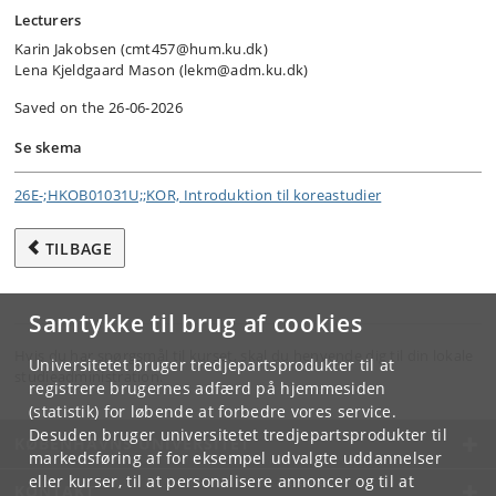
Lecturers
Karin Jakobsen (cmt457@hum.ku.dk)
Lena Kjeldgaard Mason (lekm@adm.ku.dk)
Saved on the 26-06-2026
Se skema
26E-;HKOB01031U;;KOR, Introduktion til koreastudier
TILBAGE
Samtykke til brug af cookies
Hvis du har spørgsmål til kurset, skal du henvende dig til din lokale
Universitetet bruger tredjepartsprodukter til at
studieadministration.
registrere brugernes adfærd på hjemmesiden
(statistik) for løbende at forbedre vores service.
Desuden bruger universitetet tredjepartsprodukter til
KØBENHAVNS UNIVERSITET
markedsføring af for eksempel udvalgte uddannelser
eller kurser, til at personalisere annoncer og til at
KONTAKT