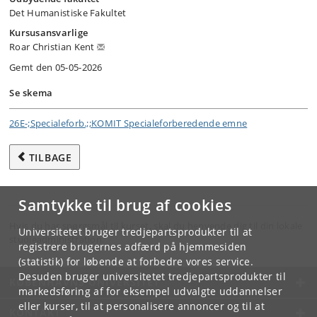
Det Humanistiske Fakultet
Kursusansvarlige
Roar Christian Kent
Gemt den 05-05-2026
Se skema
26E-;Specialeforb.;;KOMIT Specialeforberedende emne
TILBAGE
Samtykke til brug af cookies
Hvis du har spørgsmål til kurset, skal du henvende dig til din lokale
Universitetet bruger tredjepartsprodukter til at
studieadministration.
registrere brugernes adfærd på hjemmesiden
(statistik) for løbende at forbedre vores service.
Desuden bruger universitetet tredjepartsprodukter til
KØBENHAVNS UNIVERSITET
markedsføring af for eksempel udvalgte uddannelser
eller kurser, til at personalisere annoncer og til at
KONTAKT