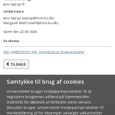
Jens Sejrup
Undervisere
Jens Sejrup (sejrup@hum.ku.dk)
Margaret Mehl (mehl@hum.ku.dk)
Gemt den 22-05-2026
Se skema
26E-;HJAB01031U;;JAP, Introduktion til japanstudier
TILBAGE
Samtykke til brug af cookies
Hvis du har spørgsmål til kurset, skal du henvende dig til din lokale
Universitetet bruger tredjepartsprodukter til at
studieadministration.
registrere brugernes adfærd på hjemmesiden
(statistik) for løbende at forbedre vores service.
Desuden bruger universitetet tredjepartsprodukter til
KØBENHAVNS UNIVERSITET
markedsføring af for eksempel udvalgte uddannelser