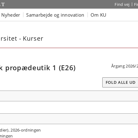
Find vej
F
Nyheder
Samarbejde og innovation
Om KU
sitet - Kurser
 propædeutik 1 (E26)
Årgang 2026/
FOLD ALLE UD
dier), 2026-ordningen
rdningen