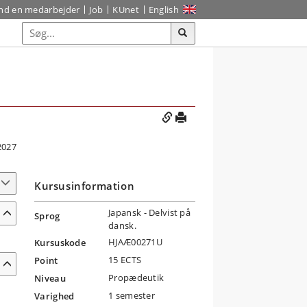
ind en medarbejder
Job
KUnet
English
2027
Kursusinformation
Japansk
- Delvist på
Sprog
dansk.
HJAÆ00271U
Kursuskode
15 ECTS
Point
Propædeutik
Niveau
1 semester
Varighed