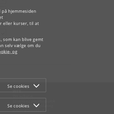
rd på hjemmesiden
et
ller kurser, til at
es, som kan blive gemt
an selv vælge om du
okie- og
Se cookies
WEB
Om websitet
Cookies og privatlivspolitik
Se cookies
Tilgængelighedserklæring
Informationssikkerhed