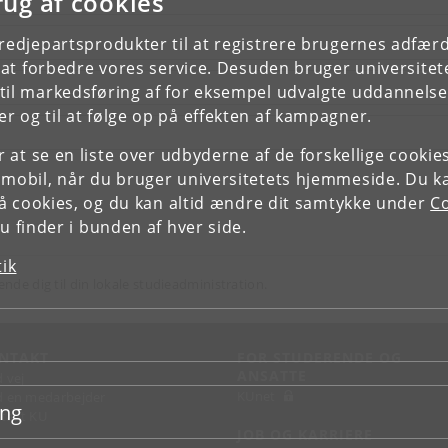
rug af cookies
tredjepartsprodukter til at registrere brugernes adfæ
e at forbedre vores service. Desuden bruger universitet
il markedsføring af for eksempel udvalgte uddannelser e
r og til at følge op på effekten af kampagner.
or at se en liste over udbyderne af de forskellige cooki
 mobil, når du bruger universitetets hjemmeside. Du k
slå cookies, og du kan altid ændre dit samtykke under
Co
 finder i bunden af hver side.
tik
ende dig til din lokale studieadministration.
NTAKT
FOR STUDERENDE OG
ANSATTE
d vej
KUnet
d en medarbejder
ing
takt KU
JOB OG KARRIERE