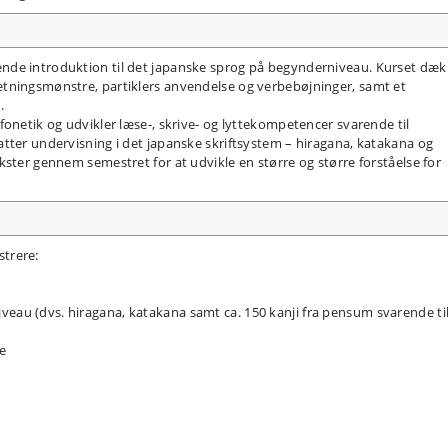
nde introduktion til det japanske sprog på begynderniveau. Kurset dæk
tningsmønstre, partiklers anvendelse og verbebøjninger, samt et
.
fonetik og udvikler læse-, skrive- og lyttekompetencer svarende til
tter undervisning i det japanske skriftsystem – hiragana, katakana og
kster gennem semestret for at udvikle en større og større forståelse for
trere:
veau (dvs. hiragana, katakana samt ca. 150 kanji fra pensum svarende ti
e