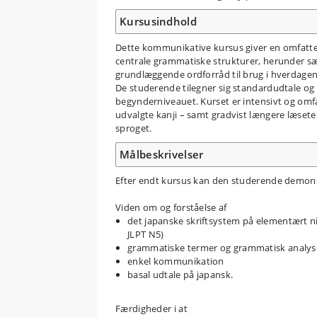
Kursusindhold
Dette kommunikative kursus giver en omfatte
centrale grammatiske strukturer, herunder sæ
grundlæggende ordforråd til brug i hverdagen
De studerende tilegner sig standardudtale og 
begynderniveauet. Kurset er intensivt og omfa
udvalgte kanji – samt gradvist længere læsete
sproget.
Målbeskrivelser
Efter endt kursus kan den studerende demons
Viden om og forståelse af
det japanske skriftsystem på elementært ni
JLPT N5)
grammatiske termer og grammatisk analys
enkel kommunikation
basal udtale på japansk.
Færdigheder i at