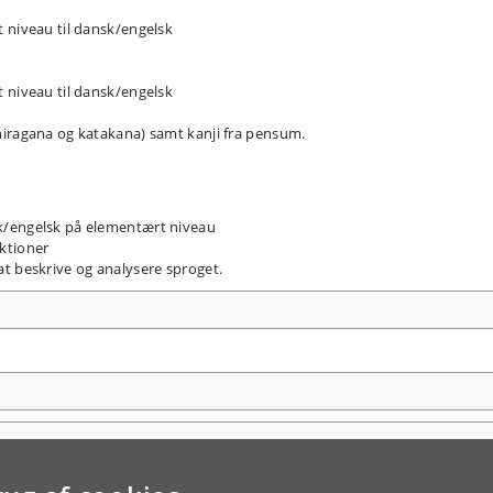
 niveau til dansk/engelsk
 niveau til dansk/engelsk
hiragana og katakana) samt kanji fra pensum.
k/engelsk på elementært niveau
ktioner
t beskrive og analysere sproget.