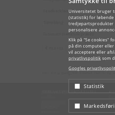
Samtykke til b
Feedbackform
Universitetet bruger 
(statistik) for løbend
Tilmelding
tredjepartsprodukter t
personalisere annonce
Eksamen (Løbende prøve)
Klik på "Se cookies" f
på din computer eller
TILBAGE
vil acceptere eller af
privatlivspolitik
som du
Googles privatlivspoli
Hvis du har spørgsmål til kurset, skal du henv
Statistik
Acceptér eller afslå
KØBENHAVNS UNIVERSITET
KO
Ledelse
Fin
Administration
Fin
Markedsfør
Acceptér eller afslå
Fakulteter
Kon
Institutter