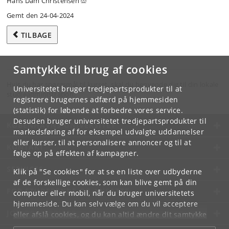
Hans Dam Christensen
Gemt den 24-04-2024
TILBAGE
Samtykke til brug af cookies
Hvis du har spørgsmål til kurset, skal du henvende dig til din lokale
Universitetet bruger tredjepartsprodukter til at
studieadministration.
registrere brugernes adfærd på hjemmesiden
(statistik) for løbende at forbedre vores service.
Desuden bruger universitetet tredjepartsprodukter til
KØBENHAVNS UNIVERSITET
markedsføring af for eksempel udvalgte uddannelser
eller kurser, til at personalisere annoncer og til at
KONTAKT
følge op på effekten af kampagner.
SERVICES
Klik på "Se cookies" for at se en liste over udbyderne
af de forskellige cookies, som kan blive gemt på din
FOR STUDERENDE OG ANSATTE
computer eller mobil, når du bruger universitetets
hjemmeside. Du kan selv vælge om du vil acceptere
JOB OG KARRIERE
eller afslå cookies, og du kan altid ændre dit samtykke
under
Cookie- og privatlivspolitik
som du finder i