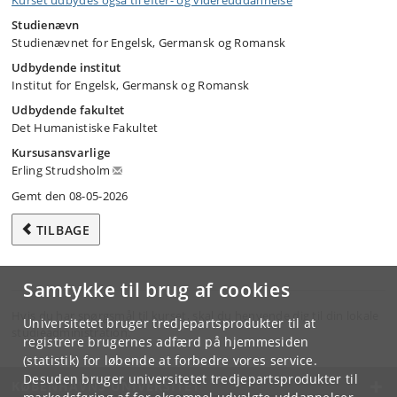
Kurset udbydes også til efter- og videreuddannelse
Studienævn
Studienævnet for Engelsk, Germansk og Romansk
Udbydende institut
Institut for Engelsk, Germansk og Romansk
Udbydende fakultet
Det Humanistiske Fakultet
Kursusansvarlige
Erling Strudsholm
Gemt den 08-05-2026
TILBAGE
Samtykke til brug af cookies
Hvis du har spørgsmål til kurset, skal du henvende dig til din lokale
Universitetet bruger tredjepartsprodukter til at
studieadministration.
registrere brugernes adfærd på hjemmesiden
(statistik) for løbende at forbedre vores service.
Desuden bruger universitetet tredjepartsprodukter til
KØBENHAVNS UNIVERSITET