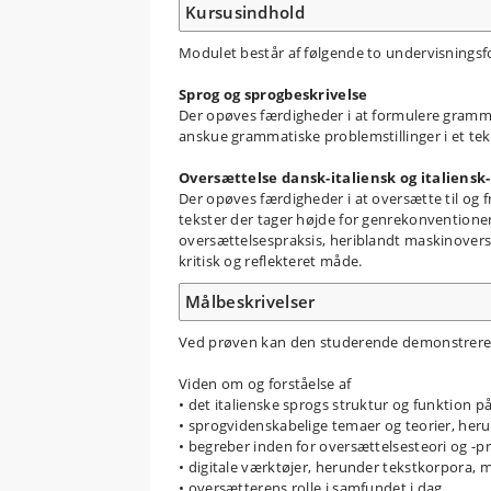
Kursusindhold
Modulet består af følgende to undervisningsf
Sprog og sprogbeskrivelse
Der opøves færdigheder i at formulere grammat
anskue grammatiske problemstillinger i et teks
Oversættelse dansk-italiensk og italiensk
Der opøves færdigheder i at oversætte til og f
tekster der tager højde for genrekonventioner 
oversættelsespraksis, heriblandt maskinoversa
kritisk og reflekteret måde.
Målbeskrivelser
Ved prøven kan den studerende demonstrere
Viden om og forståelse af
• det italienske sprogs struktur og funktion p
• sprogvidenskabelige temaer og teorier, heru
• begreber inden for oversættelsesteori og -p
• digitale værktøjer, herunder tekstkorpora, 
• oversætterens rolle i samfundet i dag.