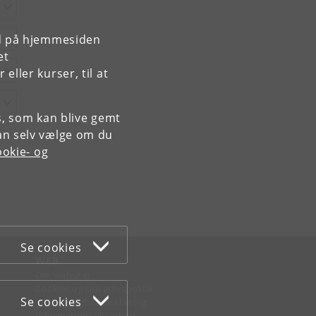
rd på hjemmesiden
et
ller kurser, til at
es, som kan blive gemt
an selv vælge om du
okie- og
Se cookies
WEB
Om websitet
Cookies og privatlivspolitik
Se cookies
Tilgængelighedserklæring
Informationssikkerhed