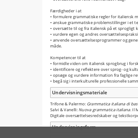
Færdigheder i at
• formulere grammatiske regler for italiensk
• anskue grammatiske problemstillinger i et t
• oversætte til og fra italiensk på et sproglig
• vurdere egen og andres oversættelsespraks
• anvende oversættelsesprogrammer og generati
måde.
Kompetencer til at
• formidle viden om italiensk sprogbrug i forsk
• identificere og reflektere over sprog- og ku
• opsøge og vurdere information fra faglige r
• begå sig i interkulturelle professionelle s
Undervisningsmateriale
Trifone & Palermo:
Grammatica italiana di bas
Salvi & Vanelli:
Nuova grammatica italiana
. Il
Digitale oversættelsesredskaber og tekstkorp
Undervisningsform