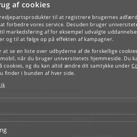
rug af cookies
tredjepartsprodukter til at registrere brugernes adfæ
e at forbedre vores service. Desuden bruger universitet
il markedsføring af for eksempel udvalgte uddannelser e
r og til at følge op på effekten af kampagner.
ri mundtlig prøve)
or at se en liste over udbyderne af de forskellige cooki
 mobil, når du bruger universitetets hjemmeside. Du k
slå cookies, og du kan altid ændre dit samtykke under
Co
 finder i bunden af hver side.
tik
ende dig til din lokale studieadministration.
NTAKT
FOR STUDERENDE OG
ANSATTE
d vej
KUnet
d en medarbejder
ing
takt KU
JOB OG KARRIERE