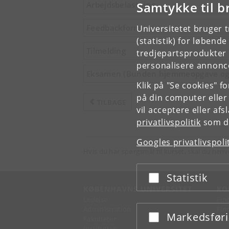
Samtykke til b
Arbejdsbelastning
Feedbackform
Universitetet bruger 
(statistik) for løbend
Tilmelding
tredjepartsprodukter t
personalisere annonce
Eksamen (Bunden hjemmeopgave og f
Klik på "Se cookies" f
på din computer eller
TILBAGE
vil acceptere eller af
privatlivspolitik
som du
Googles privatlivspoli
Hvis du har spørgsmål til kurset, skal du henv
Statistik
Acceptér eller afslå
KØBENHAVNS UNIVERSITET
KO
Ledelse
Fin
Administration
Fin
Markedsfør
Acceptér eller afslå
Fakulteter
Kon
Institutter