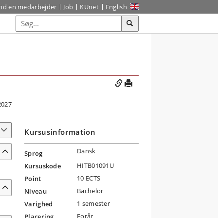
ind en medarbejder
Job
KUnet
English
2027
Kursusinformation
Dansk
Sprog
HITB01091U
Kursuskode
10 ECTS
Point
Bachelor
Niveau
1 semester
Varighed
Forår
Placering