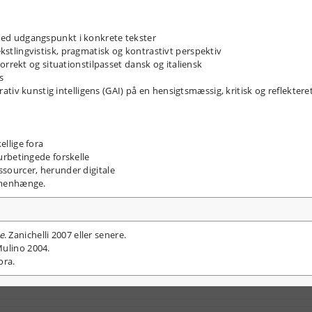
 med udgangspunkt i konkrete tekster
ekstlingvistisk, pragmatisk og kontrastivt perspektiv
t korrekt og situationstilpasset dansk og italiensk
is
v kunstig intelligens (GAI) på en hensigtsmæssig, kritisk og reflektere
ellige fora
lturbetingede forskelle
essourcer, herunder digitale
ammenhænge.
e
. Zanichelli 2007 eller senere.
 Mulino 2004.
ora.