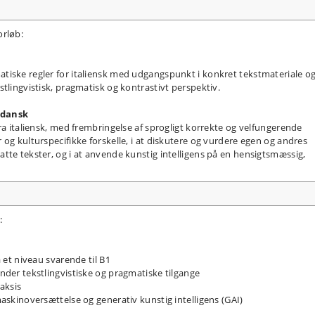
orløb:
iske regler for italiensk med udgangspunkt i konkret tekstmateriale og 
tlingvistisk, pragmatisk og kontrastivt perspektiv.
-dansk
ra italiensk, med frembringelse af sprogligt korrekte og velfungerende
og kulturspecifikke forskelle, i at diskutere og vurdere egen og andres
tte tekster, og i at anvende kunstig intelligens på en hensigtsmæssig,
:
å et niveau svarende til B1
nder tekstlingvistiske og pragmatiske tilgange
raksis
maskinoversættelse og generativ kunstig intelligens (GAI)