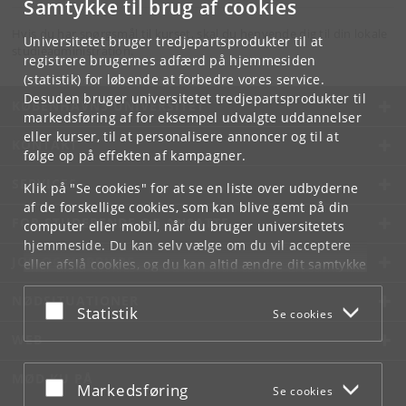
Samtykke til brug af cookies
Hvis du har spørgsmål til kurset, skal du henvende dig til din lokale
Universitetet bruger tredjepartsprodukter til at
studieadministration.
registrere brugernes adfærd på hjemmesiden
(statistik) for løbende at forbedre vores service.
Desuden bruger universitetet tredjepartsprodukter til
KØBENHAVNS UNIVERSITET
markedsføring af for eksempel udvalgte uddannelser
eller kurser, til at personalisere annoncer og til at
KONTAKT
følge op på effekten af kampagner.
SERVICES
Klik på "Se cookies" for at se en liste over udbyderne
af de forskellige cookies, som kan blive gemt på din
FOR STUDERENDE OG ANSATTE
computer eller mobil, når du bruger universitetets
hjemmeside. Du kan selv vælge om du vil acceptere
JOB OG KARRIERE
eller afslå cookies, og du kan altid ændre dit samtykke
under
Cookie- og privatlivspolitik
som du finder i
NØDSITUATIONER
bunden af hver side.
Acceptér eller afslå
Statistik
Se cookies
Googles privatlivspolitik
WEB
MØD KU PÅ
Acceptér eller afslå
Markedsføring
Se cookies